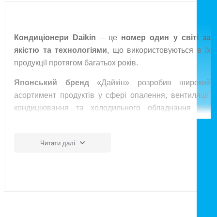
Кондиціонери Daikin
– це
номер один у світі за
якістю та технологіями
, що використовуються в їх
продукції протягом багатьох років.
Японський бренд
«Дайкін» розробив широкий
асортимент продуктів у сфері опалення, вентиляції,
кондиціювання та холодильного обладнання для
житлового, комерційного та промислового секторів.
Кондиціонер Daikin розроблено спеціально для
Читати далі
нашого клімату і може працювати в найсуворіших
умовах, при цьому забезпечуючи
високу
енергоефективність
.
Наша компанія, невід'ємною частиною якої є інтернет-
магазин кондиціонерів та іншого кліматичного