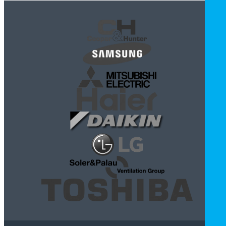
обладнання climagroup.ua -
офіційний партнер
бренду Daikin
на території України. Ми забезпечуємо
клієнтів можливістю купити кондиціонер Daikin у
Києві, Київській області та по всій Україні, або будь-яке
інше обладнання цього виробника за найчеснішими
цінами, виконуємо роботи з установки спліт-систем
Daikin та будь-якого іншого обладнання – теплових
насосів, мультиспліт-систем Daikin, канальних та
касетних кондиціонерів, фанкойлів, котлів,
мультізональних систем VRV та іншого.
Якщо ви вирішили придбати кондиціонер Daikin у
нашому магазині -
переваги
очевидні:
- Високоякісна продукція Daikin виготовляється на
заводах в Чехії, Бельгії, Туреччині, Малайзії, Японії.
- Одні з кращих на ринку показників ефективності
роботи та споживання електроенергії.
- Найнижчі за рівнем шуму кондиціонерів від 19 дБА.