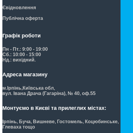
Євідновлення
Публічна оферта
Графік роботи
Пн - Пт.: 9:00 - 19:00
Сб.: 10:00 - 15:00
Нд.: вихідний.
Адреса магазину
м.Ірпінь,
Київська обл,
вул. Івана Драча (Гагаріна), № 40, оф.55
Монтуємо в Києві та прилеглих містах:
Ірпінь, Буча, Вишневе, Гостомель, Коцюбинське,
Глеваха тощо