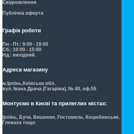
Євідновлення
Публічна оферта
Графік роботи
Пн - Пт.: 9:00 - 19:00
Сб.: 10:00 - 15:00
Нд.: вихідний.
Адреса магазину
м.Ірпінь,
Київська обл,
вул. Івана Драча (Гагаріна), № 40, оф.55
Монтуємо в Києві та прилеглих містах:
Ірпінь, Буча, Вишневе, Гостомель, Коцюбинське,
Глеваха тощо