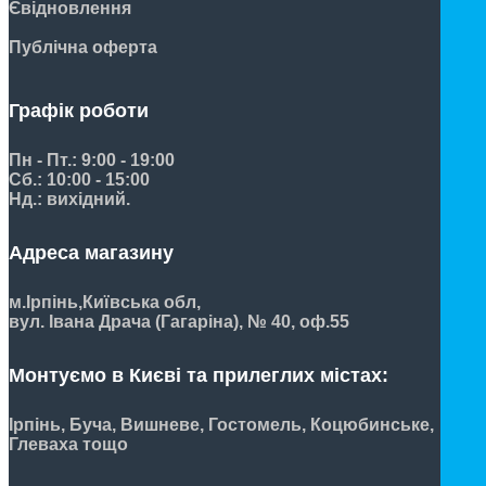
Євідновлення
Публічна оферта
Графік роботи
Пн - Пт.: 9:00 - 19:00
Сб.: 10:00 - 15:00
Нд.: вихідний.
Адреса магазину
м.Ірпінь,
Київська обл,
вул. Івана Драча (Гагаріна), № 40, оф.55
Монтуємо в Києві та прилеглих містах:
Ірпінь, Буча, Вишневе, Гостомель, Коцюбинське,
Глеваха тощо