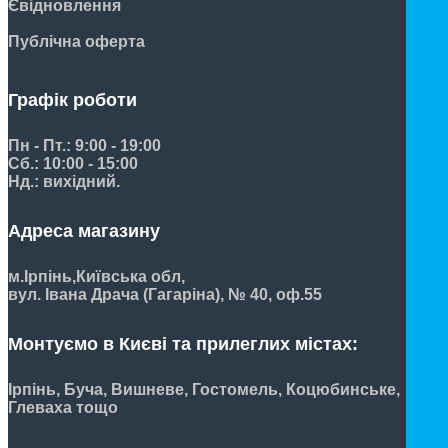
Євідновлення
Публічна оферта
Графік роботи
Пн - Пт.: 9:00 - 19:00
Сб.: 10:00 - 15:00
Нд.: вихідний.
Адреса магазину
м.Ірпінь,
Київська обл,
вул. Івана Драча (Гагаріна), № 40, оф.55
Монтуємо в Києві та прилеглих містах:
Ірпінь, Буча, Вишневе, Гостомель, Коцюбинське,
Глеваха тощо