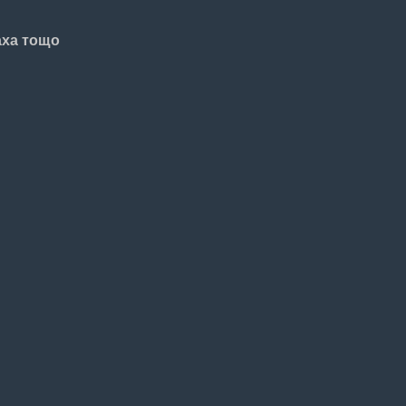
аха тощо