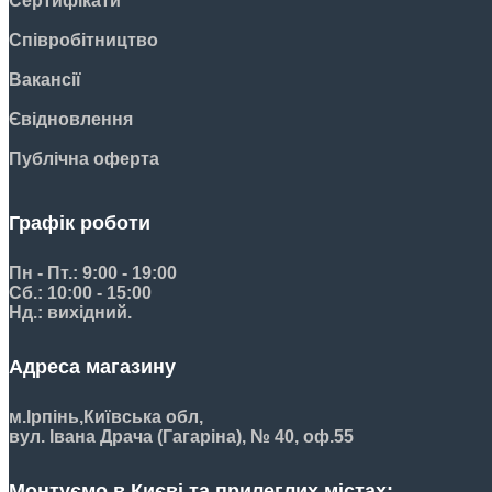
Сертифікати
Співробітництво
Вакансії
Євідновлення
Публічна оферта
Графік роботи
Пн - Пт.: 9:00 - 19:00
Сб.: 10:00 - 15:00
Нд.: вихідний.
Адреса магазину
м.Ірпінь,
Київська обл,
вул. Івана Драча (Гагаріна), № 40, оф.55
Монтуємо в Києві та прилеглих містах: