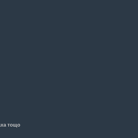
аха тощо