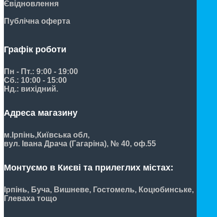
Євідновлення
Публічна оферта
Графік роботи
Пн - Пт.: 9:00 - 19:00
Сб.: 10:00 - 15:00
Нд.: вихідний.
Адреса магазину
м.Ірпінь,
Київська обл,
вул. Івана Драча (Гагаріна), № 40, оф.55
Монтуємо в Києві та прилеглих містах:
Ірпінь, Буча, Вишневе, Гостомель, Коцюбинське,
Глеваха тощо