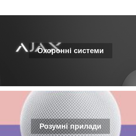
Охоронні системи
Розумні прилади