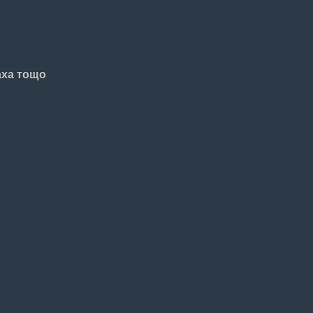
аха тощо