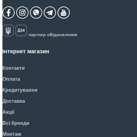
партнер єВідновлення
Інтернет магазин
Контакти
Оплата
Кредитування
Доставка
Акції
Всі бренди
Монтаж