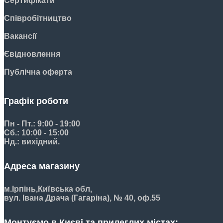
Сертифікати
Співробітництво
Вакансії
Євідновлення
Публічна оферта
Графік роботи
Пн - Пт.: 9:00 - 19:00
Сб.: 10:00 - 15:00
Нд.: вихідний.
Адреса магазину
м.Ірпінь,
Київська обл,
вул. Івана Драча (Гагаріна), № 40, оф.55
Монтуємо в Києві та прилеглих містах: