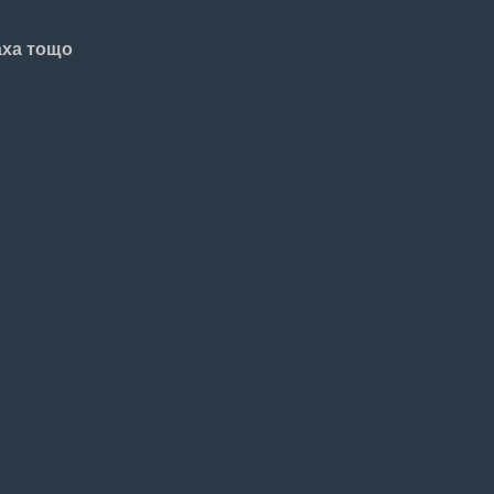
аха тощо