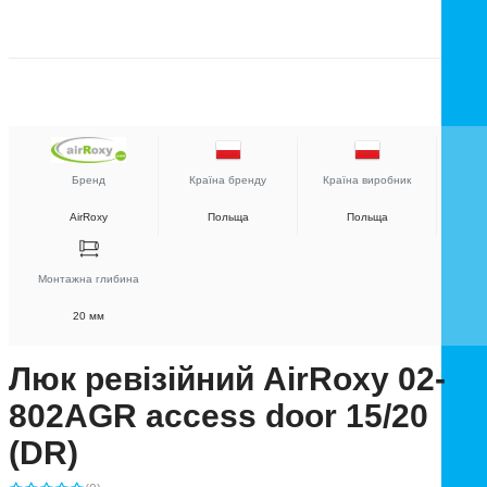
Бренд
Країна бренду
Країна виробник
AirRoxy
Польща
Польща
Монтажна глибина
20 мм
Люк ревізійний AirRoxy 02-
802AGR access door 15/20
(DR)