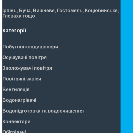
Ірпінь, Буча, Вишневе, Гостомель, Коцюбинське,
Глеваха тощо
Категорії
Побутові кондиціонери
Осушувачі повітря
Зволожувачі повітря
Повітряні завіси
Вентиляція
Водонагрівачі
Водопідготовка та водоочищення
Конвектори
Обігрівачі