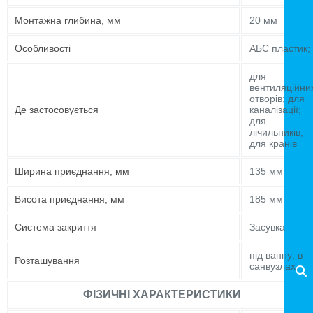
Монтажна глибина, мм
20 мм
Особливості
АБС пластик;
для
вентиляційни
отворів; для
Де застосовується
каналізації;
для
лічильників;
для кранів
Ширина приєднання, мм
135 мм
Висота приєднання, мм
185 мм
Система закриття
Засувка
під ванну; в
Розташування
санвузлах
ФІЗИЧНІ ХАРАКТЕРИСТИКИ