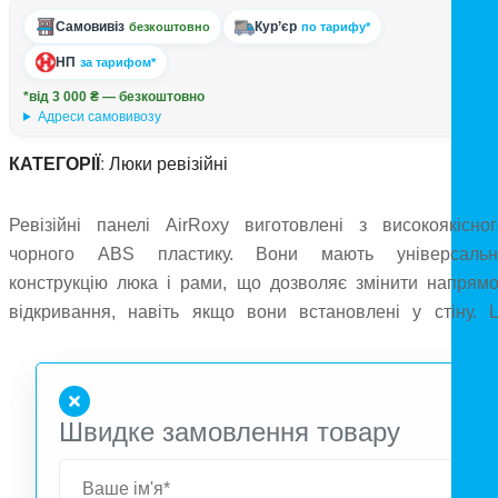
Самовивіз
Кур’єр
безкоштовно
по тарифу*
НП
за тарифом*
*від 3 000 ₴ — безкоштовно
Адреси самовивозу
КАТЕГОРІЇ
:
Люки ревізійні
Ревізійні панелі AirRoxy виготовлені з високоякісног
чорного ABS пластику. Вони мають універсальн
конструкцію люка і рами, що дозволяє змінити напрямо
відкривання, навіть якщо вони встановлені у стіну. Ц
панелі забезпечують доступ для ревізії санітарно-технічн
систем та використовуються там, де необхідний вільни
доступ до пристроїв, розташованих у санітарних нішах
Швидке замовлення товару
Вони ідеально підходять для встановлення в панелях, щ
прикрашають труби гарячого та холодного водопостачання
Ці ревізійні панелі: Забезпечують зручний доступ д