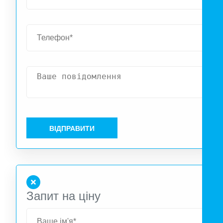
лічильників, вентилів, фільтрів та інших пристроїв
Продовжують термін експлуатації встановлених за ним
пристроїв; Стійкі до ультрафіолетового випромінювання
Тривалий час зберігають високі споживчі характеристики
Легко монтується за допомогою шурупів, клею, силікону а
монтажної піни. Ці панелі призначені для встановлення 
внутрішніх приміщеннях житлових та громадських будівель
а також у внутрішніх приміщеннях допоміжних будівел
промислових підприємств.
ВІДПРАВИТИ
Запит на ціну