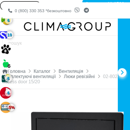
Артикул: 11-1506
0 (800) 330 353
*безкоштовно
6
10
Головна
Каталог
Вентиляція
Комплектуючі вентиляції
Люки ревізійні
02-802AGR
6
access door 15/20
6
-5%