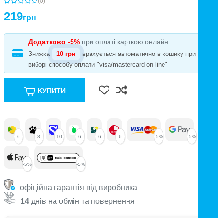
(0)
219
грн
Додатково -5%
при оплаті карткою онлайн
Знижка
10 грн
врахується автоматично в кошику при
виборі способу оплати "visa/mastercard on-line"
КУПИТИ
6
8
10
6
6
6
-5%
-5%
-5%
-5%
офіційна гарантія від виробника
14
днів на обмін та повернення