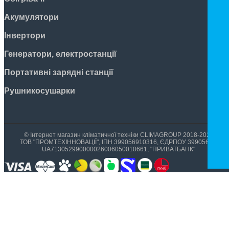
Акумулятори
Інвертори
Генератори, електростанції
Портативні зарядні станції
Рушникосушарки
© Інтернет магазин кліматичної техніки CLIMAGROUP 2018-2026
ТОВ "ПРОМТЕХІННОВАЦІЇ", ІПН 399056910316, ЄДРПОУ 39905699,
UA713052990000026006050010661, "ПРИВАТБАНК"