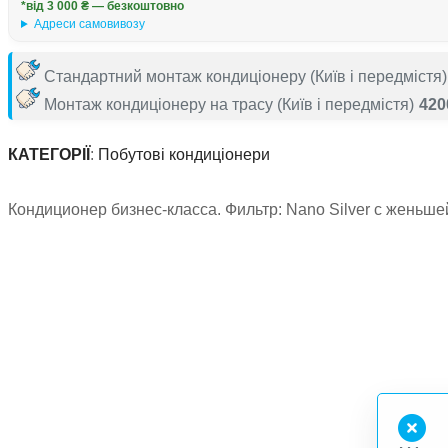
*від 3 000 ₴ — безкоштовно
Адреси самовивозу
Стандартний монтаж кондиціонеру
(Київ і передмістя)
Монтаж кондиціонеру на трасу
(Київ і передмістя)
420
КАТЕГОРІЇ
:
Побутові кондиціонери
Кондиционер бизнес-класса. Фильтр: Nano Silver с женьш