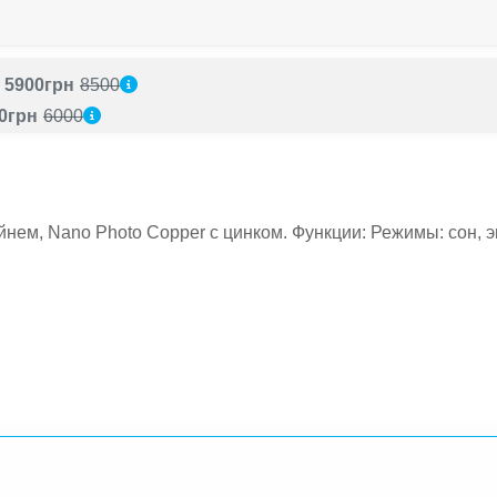
5900грн
8500
0грн
6000
ейнем, Nano Photo Сopper с цинком. Функции: Режимы: сон,