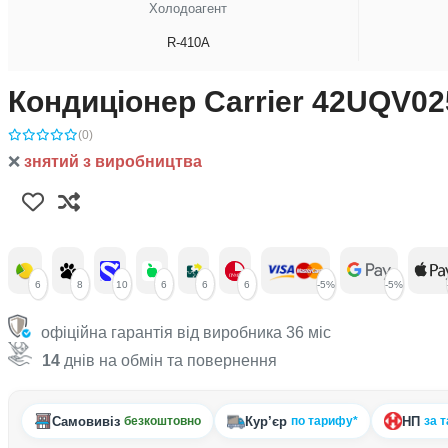
Холодоагент
R-410A
Кондиціонер Carrier 42UQV0
(0)
❌
знятий з виробництва
6
8
10
6
6
6
-5%
-5%
офіційна гарантія від виробника 36 міс
14
днів на обмін та повернення
Самовивіз
Кур’єр
НП
безкоштовно
по тарифу*
за 