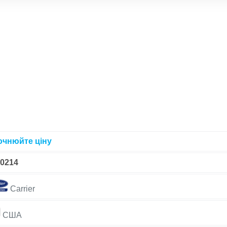
очнюйте ціну
-0214
Carrier
США