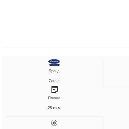
Бренд
Carrier
Площа
25 кв.м