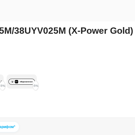
25M/38UYV025M (X-Power Gold)
-5%
-5%
тарифом*