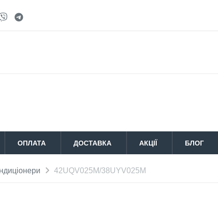
ОПЛАТА
ДОСТАВКА
АКЦІЇ
БЛОГ
ондиціонери
42UQV025M/38UYV025M