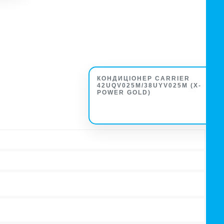
КОНДИЦІОНЕР CARRIER
42UQV025M/38UYV025M (X-
POWER GOLD)