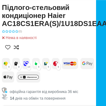
Підлого-стельовий
кондиціонер Haier
AC18CS1ERA(S)/1U18DS1EA
(0)
❌ Нема в наявності
6
8
10
6
6
6
офіційна гарантія від виробника 36 міс
14
днів на обмін та повернення