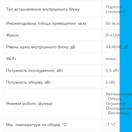
Підлого-
Тип встановлення внутрішнього блоку
стельовий
Рекомендована площа приміщення, кв.м
50 кв.м
Фреон
R-410A
Рівень шуму внутрішнього блоку, дБ
44/46/48 дБ
Wi-Fi
нема
Потужність охолодження, кВт
5,5 кВт
Потужність обігріву, кВт
6 кВт
Автоматични
, Обігрів ,
Режими роботи, функції
Осушення ,
Охолодженн
, Вентиляція
Мін. температура на обігрів, °C
-7 °C