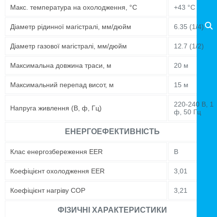
Макс. температура на охолодження, °C
+43 °C
Діаметр рідинної магістралі, мм/дюйм
6.35 (1/4)
Діаметр газової магістралі, мм/дюйм
12.7 (1/2)
Максимальна довжина траси, м
20 м
Максимальний перепад висот, м
15 м
220-240 В, 1
Напруга живлення (В, ф, Гц)
ф, 50 Гц
ЕНЕРГОЕФЕКТИВНІСТЬ
Клас енергозбереження EER
B
Коефіцієнт охолодження EER
3,01
Коефіцієнт нагріву COP
3,21
ФІЗИЧНІ ХАРАКТЕРИСТИКИ