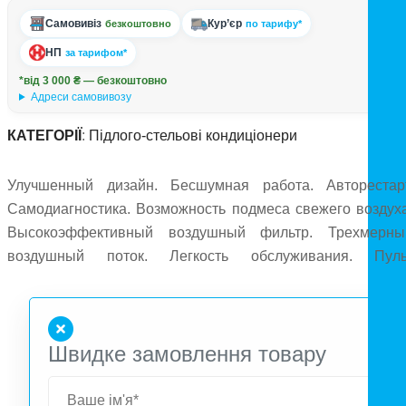
Самовивіз
Кур’єр
безкоштовно
по тарифу*
НП
за тарифом*
*від 3 000 ₴ — безкоштовно
Адреси самовивозу
КАТЕГОРІЇ
:
Підлого-стельові кондиціонери
Улучшенный дизайн. Бесшумная работа. Авторестарт
Самодиагностика. Возможность подмеса свежего воздуха
Высокоэффективный воздушный фильтр. Трехмерны
воздушный поток. Легкость обслуживания. Пуль
управления в комплекте. Диапазон работы в режим
Охлаждения +10°С…+43°С, в режиме Нагрева -7°С…+24°
Швидке замовлення товару