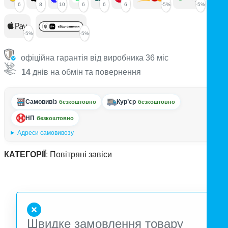
6
8
10
6
6
6
-5%
-5%
-5%
-5%
офіційна гарантія від виробника 36 міс
14
днів на обмін та повернення
Самовивіз
Кур’єр
безкоштовно
безкоштовно
НП
безкоштовно
Адреси самовивозу
КАТЕГОРІЇ
:
Повітряні завіси
Швидке замовлення товару