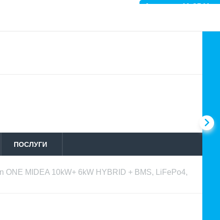
Артикул: 11-2541
ПОСЛУГИ
in ONE MIDEA 10kW+ 6kW HYBRID + BMS, LiFePo4,