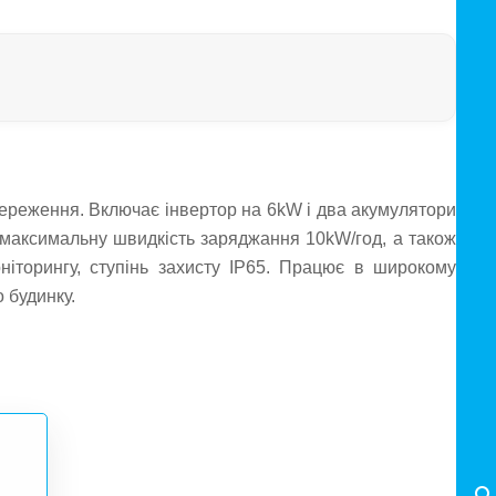
реження. Включає інвертор на 6kW і два акумулятори
 максимальну швидкість заряджання 10kW/год, а також
іторингу, ступінь захисту IP65. Працює в широкому
 будинку.