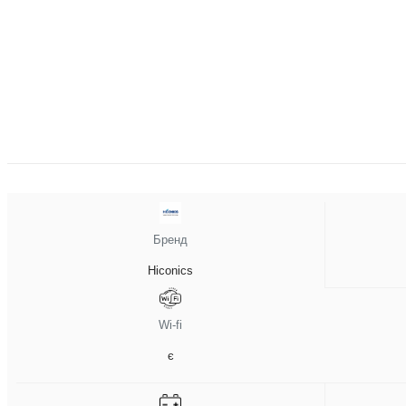
Бренд
Hiconics
Wi-fi
є