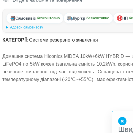
14
днів на обмін та повернення
Самовивіз
Кур’єр
НП
безкоштовно
безкоштовно
бе
Адреси самовивозу
КАТЕГОРІЇ
:
Системи резервного живлення
Домашня система Hiconics MIDEA 10kW+6kW HYBRID — це 
LiFePO4 по 5kW кожен (загальна ємність 10.2kWh, корисн
резервне живлення під час відключень. Оснащена інте
температурному діапазоні (-20°C~+55°C) і має ефективніс
Шви