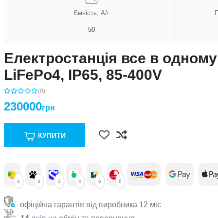
Ємність, А/г
П
50
Електростанція все в одному
LiFePo4, IP65, 85-400V
(0)
230000
грн
КУПИТИ
4
4
3
4
6
6
офіційна гарантія від виробника 12 міс