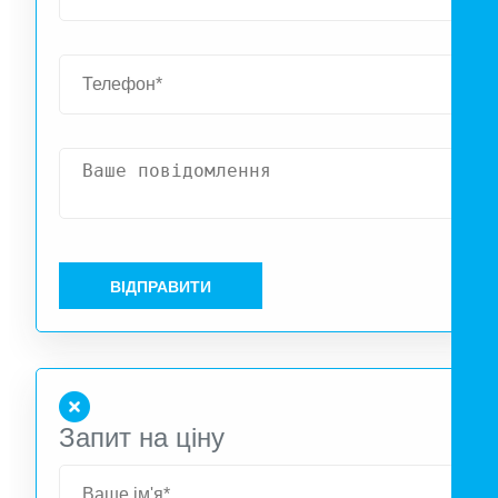
сумісна з мережевими сонячними панелями, підтримує AC
coupling, а встановлення займає всього кілька секунд 
форматі Plug&Play. Завдяки інтерфейсам Ethernet, RS485
Wi-Fi та Bluetooth Venus E 3.0 легко інтегрується у смар
будинок та керується через додаток MARSTEK. Пристрі
працює майже безшумно (<30 дБ), має клас захисту IP65 т
витримує температуру до –20 °C, що забезпечує надійн
роботу у будь-яких умовах. Ресурс батареї — понад 600
циклів, що гарантує до 15 років стабільної експлуатації
Marstek Venus E 3.0 — ідеальний вибір для автономності
ВІДПРАВИТИ
енергоефективності та повного контролю над домашньо
енергосистемою.
Запит на ціну