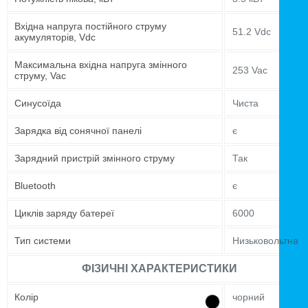
Вхідна напруга постійного струму
51.2 Vdc
акумуляторів, Vdc
Максимальна вхідна напруга змінного
253 Vac
струму, Vac
Синусоїда
Чиста
Зарядка від сонячної панелі
є
Зарядний пристрій змінного струму
Так
Bluetooth
є
Циклів заряду батереї
6000
Тип системи
Низьковольтна
ФІЗИЧНІ ХАРАКТЕРИСТИКИ
Колір
чорний