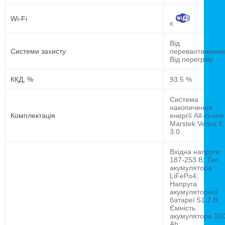
Wi-Fi
є
Від
Системи захисту
перевантаження
Від перегріву
ККД, %
93.5 %
Система
накопичення
Комплектація
енергії All-in-one
Marstek Venus E
3.0
Вхідна напруга
187-253 В; Тип
акумулятора
LiFePo4;
Напруга
акумуляторної
батареї 51.2 В;
Ємність
акумулятора 10
Ah;