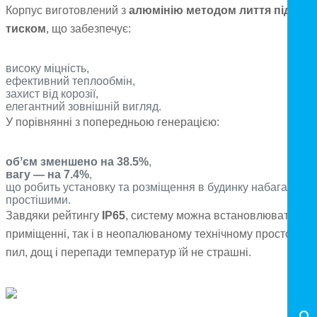
Корпус виготовлений з
алюмінію методом лиття під
тиском
, що забезпечує:
високу міцність,
ефективний теплообмін,
захист від корозії,
елегантний зовнішній вигляд.
У порівнянні з попередньою генерацією:
обʼєм зменшено на 38.5%
,
вагу — на 7.4%
,
що робить установку та розміщення в будинку набагато
простішими.
Завдяки рейтингу
IP65
, систему можна встановлювати як 
приміщенні, так і в неопалюваному технічному просторі —
пил, дощ і перепади температур їй не страшні.