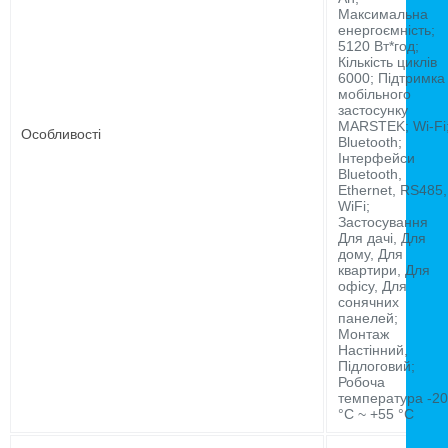
Максимальна
енергоємність;
5120 Вт*год;
Кількість циклів
6000; Підтримка
мобільного
застосунку
MARSTEK; Wi-Fi
Особливості
Bluetooth;
Інтерфейси
Bluetooth,
Ethernet, RS485,
WiFi;
Застосування
Для дачі, Для
дому, Для
квартири, Для
офісу, Для
сонячних
панелей;
Монтаж
Настінний,
Підлоговий;
Робоча
температура -20
°C ~ +55 °C