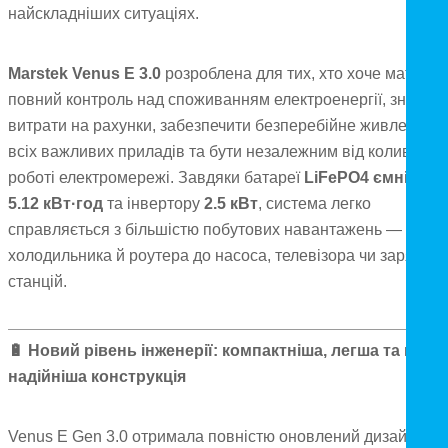
найскладніших ситуаціях.
Marstek Venus E 3.0
розроблена для тих, хто хоче мати
повний контроль над споживанням електроенергії, знизити
витрати на рахунки, забезпечити безперебійне живлення
всіх важливих приладів та бути незалежним від коливань 
роботі електромережі. Завдяки батареї
LiFePO4 ємністю
5.12 кВт·год
та інвертору
2.5 кВт
, система легко
справляється з більшістю побутових навантажень — від
холодильника й роутера до насоса, телевізора чи зарядни
станцій.
🔋
Новий рівень інженерії: компактніша, легша та ще
надійніша конструкція
Venus E Gen 3.0 отримала повністю оновлений дизайн.