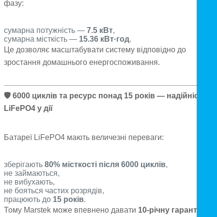
фазу:
сумарна потужність —
7.5 кВт
,
сумарна місткість —
15.36 кВт·год
.
Це дозволяє масштабувати систему відповідно до
зростання домашнього енергоспоживання.
🛡
6000 циклів та ресурс понад 15 років — надійність
LiFePO4 у дії
Батареї LiFePO4 мають величезні переваги:
зберігають
80% місткості після 6000 циклів
,
не займаються,
не вибухають,
не бояться частих розрядів,
працюють до
15 років
.
Тому Marstek може впевнено давати
10-річну гарантію
.