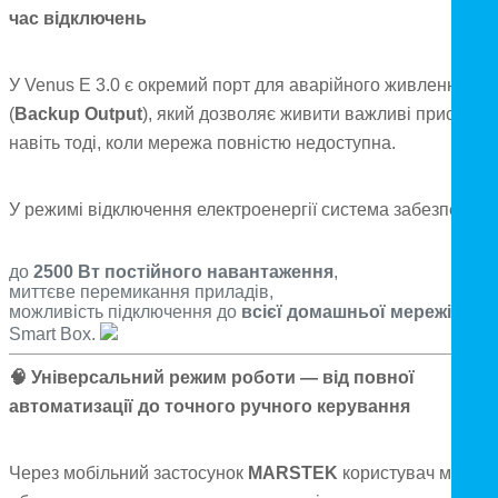
час відключень
У Venus E 3.0 є окремий порт для аварійного живлення
(
Backup Output
), який дозволяє живити важливі пристрої
навіть тоді, коли мережа повністю недоступна.
У режимі відключення електроенергії система забезпечує:
до
2500 Вт постійного навантаження
,
миттєве перемикання приладів,
можливість підключення до
всієї домашньої мережі
чере
Smart Box.
🧠 Універсальний режим роботи — від повної
автоматизації до точного ручного керування
Через мобільний застосунок
MARSTEK
користувач може