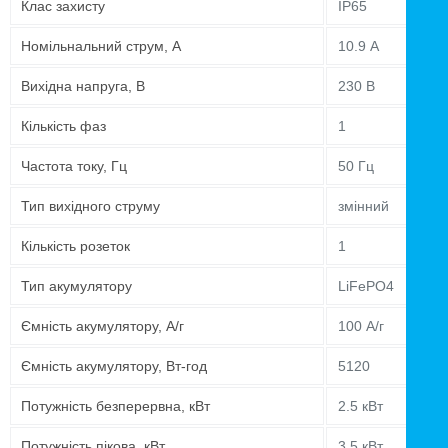
Клас захисту
IP65
Номільнальний струм, А
10.9 А
Вихідна напруга, В
230 В
Кількість фаз
1
Частота току, Гц
50 Гц
Тип вихідного струму
змінний
Кількість розеток
1
Тип акумулятору
LiFePO4
Ємність акумулятору, А/г
100 А/г
Ємність акумулятору, Вт-год
5120
Потужність безперервна, кВт
2.5 кВт
Потужність пікова, кВт
3.5 кВт