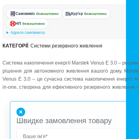
Самовивіз
Кур’єр
безкоштовно
безкоштовно
НП
безкоштовно
Адреси самовивозу
КАТЕГОРІЇ
:
Системи резервного живлення
Система накопичення енергії Marstek Venus E 3.0 – розум
рішення для автономного живлення вашого дому. Marste
Venus E 3.0 – це сучасна система накопичення енергії Al
in-one, створена для ефективного резервного живлення т
оптимізації споживання електроенергії в будинку, кварти
чи офісі. Модель оснащена довговічною LiFePO4-батареє
ємністю 5.12 кВт·год та інвертором потужністю 2.5 кВ
Швидке замовлення товару
(пікова — 3.5 кВт), що дозволяє забезпечувати робот
основних приладів під час відключень світла та економит
завдяки інтелектуальному керуванню. Система повніст