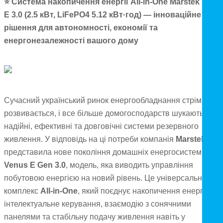
⭐ Система накопичення енергії All-in-One Marstek Venu
E 3.0 (2.5 кВт, LiFePO4 5.12 кВт·год) — інноваційне
рішення для автономності, економії та
енергонезалежності вашого дому
Сучасний український ринок енергообладнання стрімко
розвивається, і все більше домогосподарств шукають
надійні, ефективні та довговічні системи резервного
живлення. У відповідь на ці потреби компанія
Marstek
представила нове покоління домашніх енергосистем —
Venus E Gen 3.0
, модель, яка виводить управління
побутовою енергією на новий рівень. Це універсальний
комплекс
All-in-One
, який поєднує накопичення енергії,
інтелектуальне керування, взаємодію з сонячними
панелями та стабільну подачу живлення навіть у