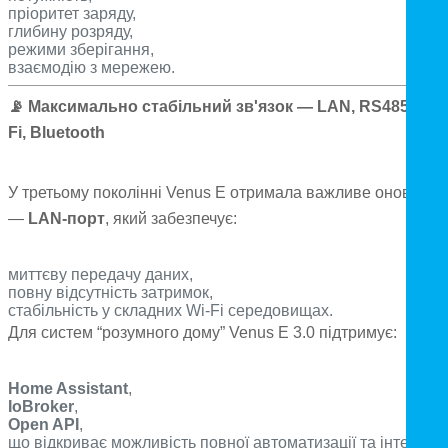
пріоритет заряду,
глибину розряду,
режими зберігання,
взаємодію з мережею.
📡
Максимально стабільний зв'язок — LAN, RS485, Wi-
Fi, Bluetooth
У третьому поколінні Venus E отримала важливе оновленн
—
LAN-порт
, який забезпечує:
миттєву передачу даних,
повну відсутність затримок,
стабільність у складних Wi-Fi середовищах.
Для систем “розумного дому” Venus E 3.0 підтримує:
Home Assistant
,
IoBroker
,
Open API
,
що відкриває можливість повної автоматизації та інтеграці