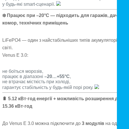
у будь-які smart-сценарії.
❄️
Працює при –20°C — підходить для гаражів, дач,
комор, технічних приміщень
LiFePO4 — один з найстабільніших типів акумуляторів у
світі.
Venus E 3.0:
не боїться морозів,
працює в діапазоні
–20…+55°C
,
не втрачає місткість при холоді,
гарантує стабільність у будь-якій порі року.
🔋
5.12 кВт·год енергії + можливість розширення до
15.36 кВт·год
До Venus E 3.0 можна підключити до
3 модулів
на одну