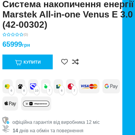
Система накопичення енергії
Marstek All-in-one Venus E 3.0
(42-00302)
(0)
65999
грн
КУПИТИ
6
6
10
7
6
7
офіційна гарантія від виробника 12 міс
14
днів на обмін та повернення