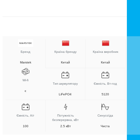
Бренд
Країна бренду
Країна виробник
Marstek
Китай
Китай
Wi-fi
Тип акумулятору
Ємність, Вт-год
є
LiFePO4
5120
Ємність, А/г
Потужність
Синусоїда
безперервна, кВт
100
2.5 кВт
Чиста