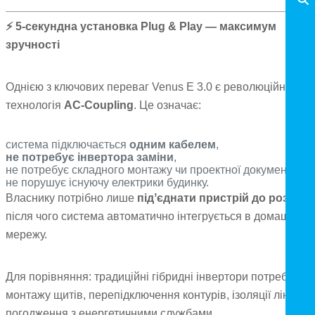
⚡
5-секундна установка Plug & Play — максимум
зручності
Однією з ключових переваг Venus E 3.0 є революційна
технологія
AC-Coupling
. Це означає:
система підключається
одним кабелем
,
не потребує інвертора заміни
,
не потребує складного монтажу чи проектної документації,
не порушує існуючу електрики будинку.
Власнику потрібно лише
підʼєднати пристрій до розетки
після чого система автоматично інтегрується в домашню
мережу.
Для порівняння: традиційні гібридні інвертори потребують
монтажу щитів, перепідключення контурів, ізоляції ліній та
погодження з енергетичними службами.