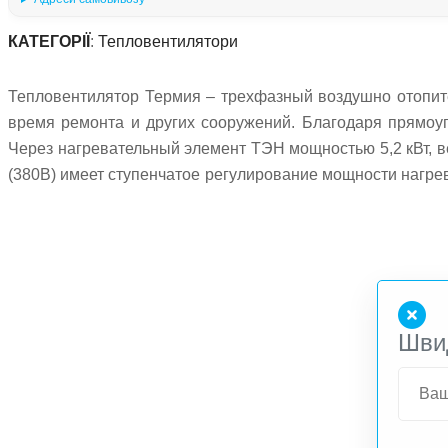
КАТЕГОРІЇ
:
Тепловентилятори
Тепловентилятор Термия – трехфазный воздушно отопите
время ремонта и других сооружений. Благодаря прямоу
Через нагревательный элемент ТЭН мощностью 5,2 кВт, в
(380В) имеет ступенчатое регулирование мощности нагрев
к электросети питания 380В с помощью кабеля и вилки + 
Шви