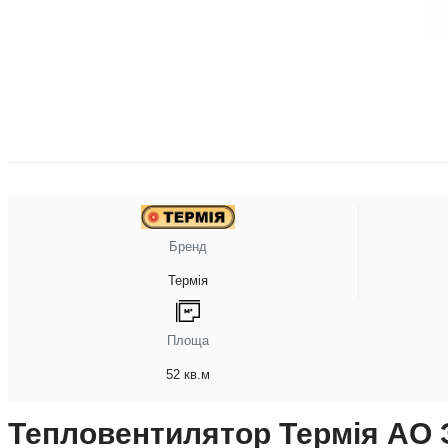
Бренд
Термія
Площа
52 кв.м
Тепловентилятор Термія АО Э