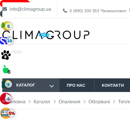
ЗНИЖКА -23%
info@climagroup.ua
0 (800) 330 353
*безкоштовно
ДОСТАВКА БЕЗКОШТОВНО
6
10
6
КАТАЛОГ
ПРО НАС
КОНТАКТИ
6
Головна
Каталог
Опалення
Обігрівачі
Тепл
-5%