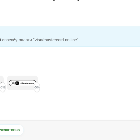
способу оплати "visa/mastercard on-line"
-5%
-5%
зкоштовно