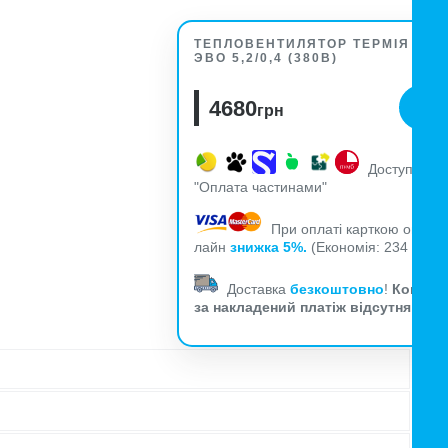
ТЕПЛОВЕНТИЛЯТОР ТЕРМІЯ АО
ЭВО 5,2/0,4 (380В)
4680
грн
Доступна
"Оплата частинами"
При оплаті карткою он-
лайн
знижка 5%.
(Економія: 234
)
грн.
Доставка
безкоштовно
!
Комісія
за накладений платіж відсутня!