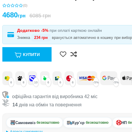
(0)
4680
6085 грн
грн
Додатково -5%
при оплаті карткою онлайн
Знижка
234 грн
врахується автоматично в кошику при виборі 
КУПИТИ
6
8
10
6
6
6
-5%
-5%
офіційна гарантія від виробника 42 міс
14
днів на обмін та повернення
Самовивіз
Кур’єр
НП
безкоштовно
безкоштовно
бе
Адреси самовивозу