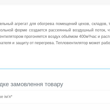
льный агрегат для обогрева помещений цехов, складов, 
гольной форме создается рассеянный воздушный поток, ч
ентилятором прогоняется воздух объёмом 400м³/час и рас
ателя и защиту от перегрева. Тепловентилятор может рабо
розетка настенного монтажа. Отопительный прибор рассчита
дке замовлення товару