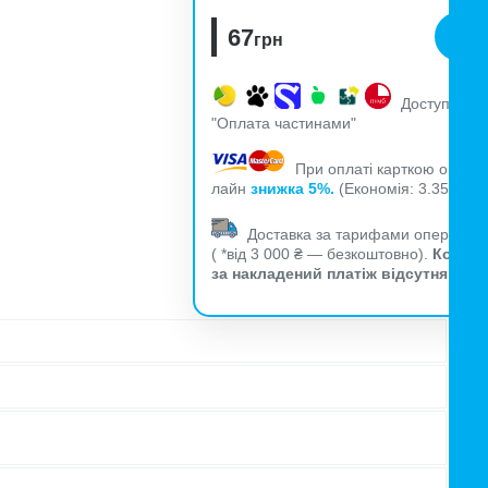
67
грн
Доступна
"Оплата частинами"
При оплаті карткою он-
лайн
знижка 5%.
(Економія: 3.35
)
грн.
Доставка за тарифами оператор
( *від 3 000 ₴ — безкоштовно).
Комісі
за накладений платіж відсутня!