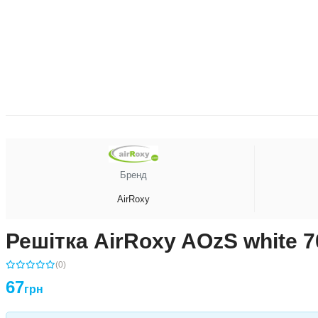
Бренд
AirRoxy
Решітка AirRoxy AOzS white 7
(0)
67
грн