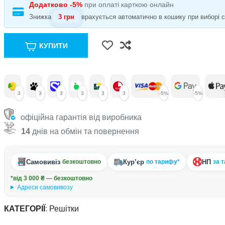
Додатково -5%
при оплаті карткою онлайн
Знижка
3 грн
врахується автоматично в кошику при виборі сп
КУПИТИ
3
3
3
3
3
3
-5%
-5%
офіційна гарантія від виробника
14
днів на обмін та повернення
Самовивіз
Кур’єр
НП
безкоштовно
по тарифу*
за 
*від 3 000 ₴ — безкоштовно
Адреси самовивозу
КАТЕГОРІЇ
:
Решітки