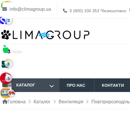
3
info@climagroup.ua
0 (800) 330 353
*безкоштовно
3
3
3
КАТАЛОГ
ПРО НАС
КОНТАКТИ
-5%
Головна
Каталог
Вентиляція
Повітророзподільн