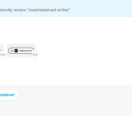
особу оплати "visa/mastercard on-line"
-5%
-5%
тарифом*