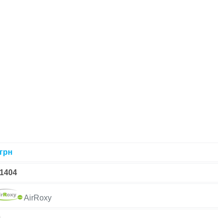
грн
-1404
AirRoxy