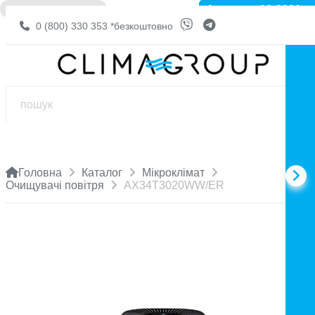
Артикул: 10-3991
❌ НЕМА В НАЯВНОСТІ
0 (800) 330 353
*безкоштовно
Головна
Каталог
Мікроклімат
Очищувачі повітря
AX34T3020WW/ER