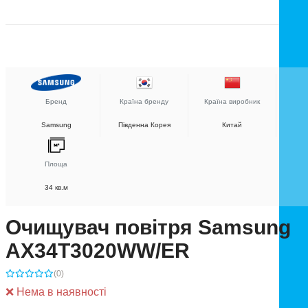
Бренд
Країна бренду
Країна виробник
Samsung
Південна Корея
Китай
Площа
34 кв.м
Очищувач повітря Samsung
AX34T3020WW/ER
(0)
❌ Нема в наявності