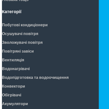
Категорії
Побутові кондиціонери
Осушувачі повітря
Зволожувачі повітря
Повітряні завіси
Вентиляція
Водонагрівачі
Водопідготовка та водоочищення
Конвектори
Обігрівачі
Акумулятори