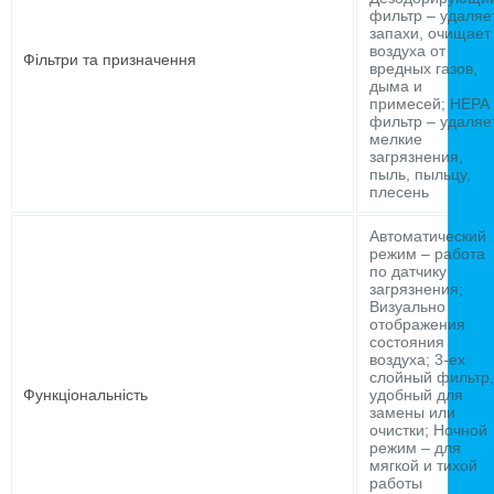
фильтр – удаляе
запахи, очищает
воздуха от
Фільтри та призначення
вредных газов,
дыма и
примесей; HEPA
фильтр – удаляе
мелкие
загрязнения,
пыль, пыльцу,
плесень
Автоматический
режим – работа
по датчику
загрязнения;
Визуально
отображения
состояния
воздуха; 3-ех
слойный фильтр,
Функціональність
удобный для
замены или
очистки; Ночной
режим – для
мягкой и тихой
работы