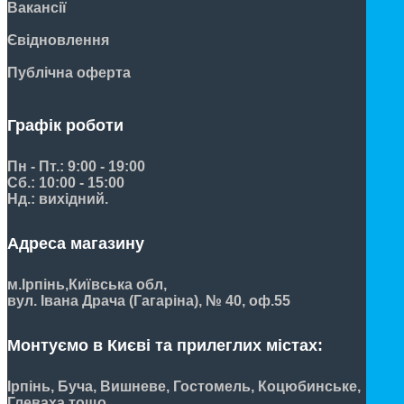
Вакансії
Євідновлення
Публічна оферта
Графік роботи
Пн - Пт.: 9:00 - 19:00
Сб.: 10:00 - 15:00
Нд.: вихідний.
Адреса магазину
м.Ірпінь,
Київська обл,
вул. Івана Драча (Гагаріна), № 40, оф.55
Монтуємо в Києві та прилеглих містах:
Ірпінь, Буча, Вишневе, Гостомель, Коцюбинське,
Глеваха тощо