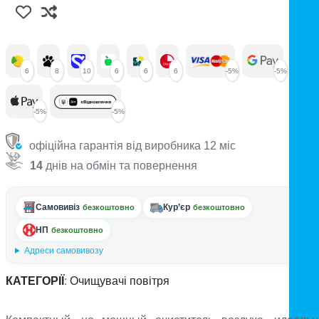
6
8
10
6
6
6
-5%
-5%
-5%
-5%
офіційна гарантія від виробника 12 міс
14
днів на обмін та повернення
Самовивіз
Кур’єр
безкоштовно
безкоштовно
НП
безкоштовно
Адреси самовивозу
КАТЕГОРІЇ
:
Очищувачі повітря