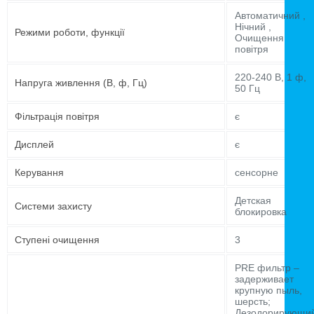
Автоматичний ,
Нічний ,
Режими роботи, функції
Очищення
повітря
220-240 В, 1 ф,
Напруга живлення (В, ф, Гц)
50 Гц
Фільтрація повітря
є
Дисплей
є
Керування
сенсорне
Детская
Системи захисту
блокировка
Ступені очищення
3
PRE фильтр –
задерживает
крупную пыль,
шерсть;
Дезодорирующи