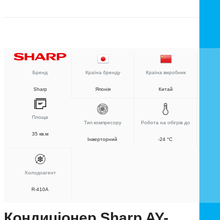
Бренд
Країна бренду
Країна виробник
Sharp
Японія
Китай
Площа
Тип компресору
Робота на обігрів до
35 кв.м
Інверторний
-24 °C
Холодоагент
R-410A
Кондиціонер Sharp AY-