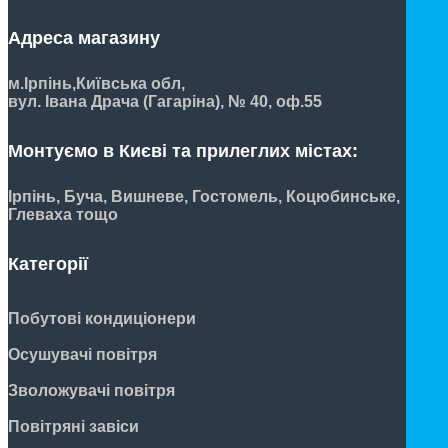
Адреса магазину
м.Ірпінь,
Київська обл,
вул. Івана Драча (Гагаріна), № 40, оф.55
Монтуємо в Києві та прилеглих містах:
Ірпінь, Буча, Вишневе, Гостомель, Коцюбинське,
Глеваха тощо
Категорії
Побутові кондиціонери
Осушувачі повітря
Зволожувачі повітря
Повітряні завіси