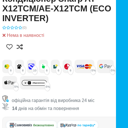
X12TCM/AE-X12TCM (ECO
INVERTER)
(0)
❌ Нема в наявності
6
8
10
6
6
6
-5%
-5%
-5%
-5%
офіційна гарантія від виробника 24 міс
14
днів на обмін та повернення
Самовивіз
Кур’єр
безкоштовно
по тарифу*