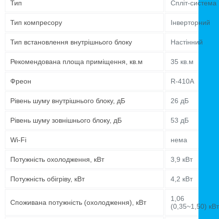
Тип
Спліт-система
Тип компресору
Інверторний
Тип встановлення внутрішнього блоку
Настінний
Рекомендована площа приміщення, кв.м
35 кв.м
Фреон
R-410A
Рівень шуму внутрішнього блоку, дБ
26 дБ
Рівень шуму зовнішнього блоку, дБ
53 дБ
Wi-Fi
нема
Потужність охолодження, кВт
3,9 кВт
Потужність обігріву, кВт
4,2 кВт
1,06
Споживана потужність (охолодження), кВт
(0,35~1,50) кВт