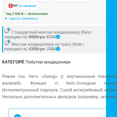
НП
за тарифом*
*від 3 000 ₴ — безкоштовно
Адреси самовивозу
Стандартний монтаж кондиціонеру
(Київ і
передмістя)
6000грн
8700
Монтаж кондиціонеру на трасу
(Київ і
передмістя)
4300грн
7000
КАТЕГОРІЇ
:
Побутові кондиціонери
Режим сна. Авто «Swing» (с вертикальным поворото
жалюзей). Функция «I feel».Холодная плазма
Интеллектуальный подогрев. Сухой антигрибковый эффект
Несколько дополнительных фильтров (например, активны
уголь). Таймер 24 часа. Автоматический перезапуск
Функция Турбо охлаждение. Функция мягкий старт. Функци