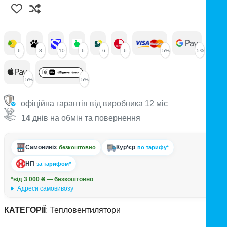
6
8
10
6
6
6
-5%
-5%
-5%
-5%
офіційна гарантія від виробника 12 міс
14
днів на обмін та повернення
Самовивіз
Кур’єр
безкоштовно
по тарифу*
НП
за тарифом*
*від 3 000 ₴ — безкоштовно
Адреси самовивозу
КАТЕГОРІЇ
:
Тепловентилятори