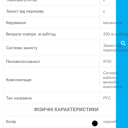
Захист від перегріву
є
Керування
механічне
Витрата повітря, м.куб/год
200 м.куб/го
Захист від
Системи захисту
перегрівання
Пиловологозахист
IP20
Сетевой
кабель с
Комплектація
вилкой в
комплекте
Тип нагрівача
РТС
ФІЗИЧНІ ХАРАКТЕРИСТИКИ
Колір
чорний