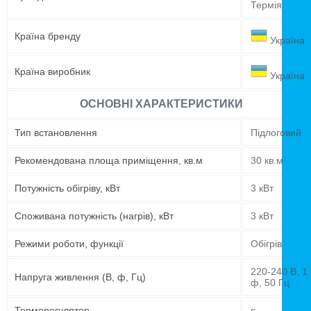
Термія
Країна бренду
Україна
Країна виробник
Україна
ОСНОВНІ ХАРАКТЕРИСТИКИ
Тип встановлення
Підлоговий
Рекомендована площа приміщення, кв.м
30 кв.м
Потужність обігріву, кВт
3 кВт
Споживана потужність (нагрів), кВт
3 кВт
Режими роботи, функції
Обігрів
220-240 В, 1
Напруга живлення (В, ф, Гц)
ф, 50 Гц
Терморегулятор
є