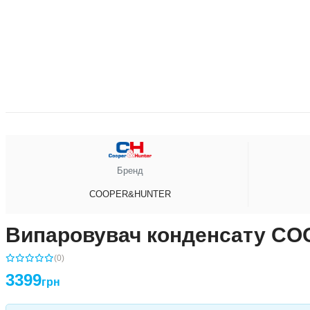
Бренд
COOPER&HUNTER
Випаровувач конденсату CO
(0)
3399
грн