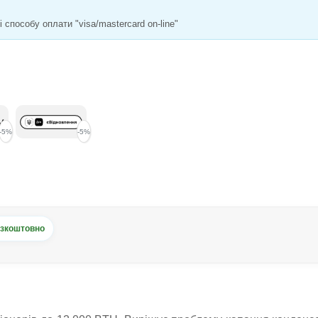
способу оплати "visa/mastercard on-line"
-5%
-5%
зкоштовно