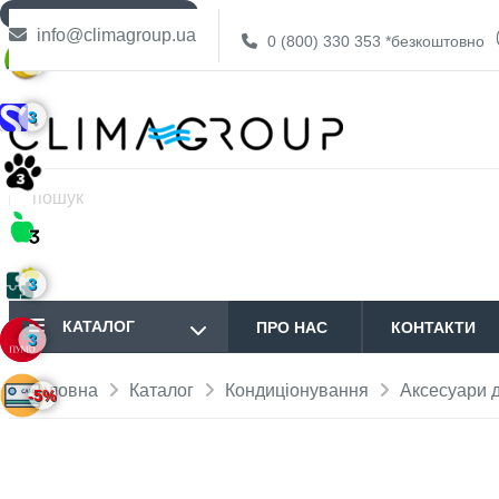
ДОСТАВКА БЕЗКОШТОВНО
info@climagroup.ua
0 (800) 330 353
*безкоштовно
3
3
3
КАТАЛОГ
ПРО НАС
КОНТАКТИ
3
Головна
Каталог
Кондиціонування
Аксесуари д
-5%