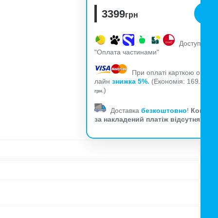
3399
грн
Доступна
"Оплата частинами"
При оплаті карткою он-
лайн
знижка 5%.
(Економія: 169.95
)
грн.
Доставка
безкоштовно
!
Комісія
за накладений платіж відсутня!