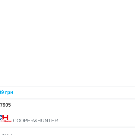
99
грн
-7905
COOPER&HUNTER