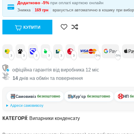
Додатково -5%
при оплаті карткою онлайн
Знижка
169 грн
врахується автоматично в кошику при виборі 
КУПИТИ
3
3
3
3
3
3
-5%
-5%
офіційна гарантія від виробника 12 міс
14
днів на обмін та повернення
Самовивіз
Кур’єр
НП
безкоштовно
безкоштовно
бе
Адреси самовивозу
КАТЕГОРІЇ
:
Випарники конденсату