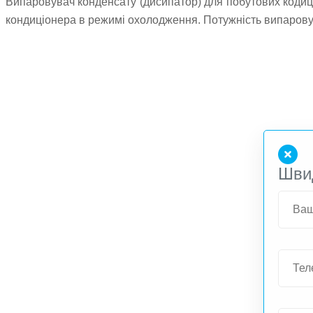
Випаровувач конденсату (дисипатор) для побутових кодиц
кондиціонера в режимі охолодження. Потужність випаровува
Шви