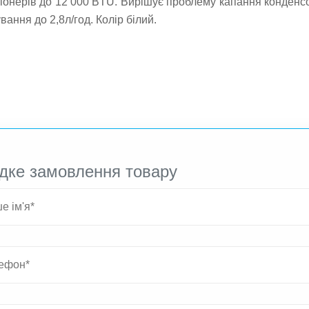
іонерів до 12 000 BTU. Вирішує проблему капання конденсо
ння до 2,8л/год. Колір білий.
дке замовлення товару