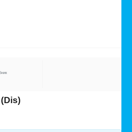
бник
(Dis)