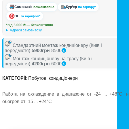
Самовивіз
Кур’єр
безкоштовно
по тарифу*
НП
за тарифом*
*від 3 000 ₴ — безкоштовно
Адреси самовивозу
Стандартний монтаж кондиціонеру
(Київ і
передмістя)
5900грн
8500
Монтаж кондиціонеру на трасу
(Київ і
передмістя)
4200грн
6000
КАТЕГОРІЇ
:
Побутові кондиціонери
Работа на охлаждение в диапазоне от -24 ... +48°C, н
обогрев от -15 ... +24°C