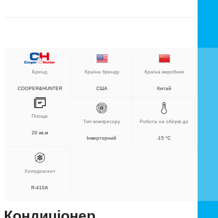
Бренд
Країна бренду
Країна виробник
COOPER&HUNTER
США
Китай
Площа
Тип компресору
Робота на обігрів до
20 кв.м
Інверторний
-15 °C
Холодоагент
R-410A
Кондиціонер