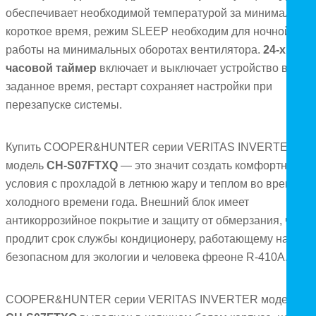
обеспечивает необходимой температурой за минимально
короткое время, режим SLEEP необходим для ночной
работы на минимальных оборотах вентилятора.
24-х
часовой таймер
включает и выключает устройство в
заданное время, рестарт сохраняет настройки при
перезапуске системы.
Купить COOPER&HUNTER серии VERITAS INVERTER
модель
CH-S07FTXQ
— это значит создать комфортные
условия с прохладой в летнюю жару и теплом во время
холодного времени года. Внешний блок имеет
антикоррозийное покрытие и защиту от обмерзания, что
продлит срок службы кондиционеру, работающему на
безопасном для экологии и человека фреоне R-410A.
COOPER&HUNTER серии VERITAS INVERTER модель