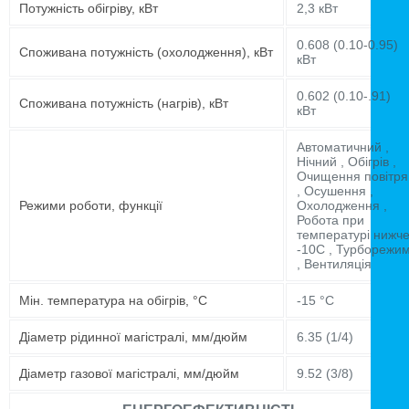
Потужність обігріву, кВт
2,3 кВт
0.608 (0.10-0.95)
Споживана потужність (охолодження), кВт
кВт
0.602 (0.10-.91)
Споживана потужність (нагрів), кВт
кВт
Автоматичний ,
Нічний , Обігрів ,
Очищення повітря
, Осушення ,
Режими роботи, функції
Охолодження ,
Робота при
температурі нижч
-10C , Турборежи
, Вентиляція
Мін. температура на обігрів, °C
-15 °C
Діаметр рідинної магістралі, мм/дюйм
6.35 (1/4)
Діаметр газової магістралі, мм/дюйм
9.52 (3/8)