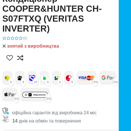
COOPER&HUNTER CH-
S07FTXQ (VERITAS
INVERTER)
(0)
❌
знятий з виробництва
6
8
10
6
6
6
-5%
-5%
-5%
-5%
офіційна гарантія від виробника 24 міс
14
днів на обмін та повернення