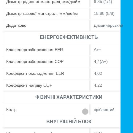
Діаметр рідинної магістралі, мм/дюйм
6.35 (1/4)
Діаметр газової магістралі, мм/дюйм
15.88 (5/8)
Додатково
Дизайнерський
ЕНЕРГОЕФЕКТИВНІСТЬ
Клас енергозбереження EER
A++
Клас енергозбереження COP
4,4(А+)
Коефіцієнт охолодження EER
4,02
Коефіцієнт нагріву COP
4,22
ФІЗИЧНІ ХАРАКТЕРИСТИКИ
Колір
сріблястий
ВНУТРІШНІЙ БЛОК