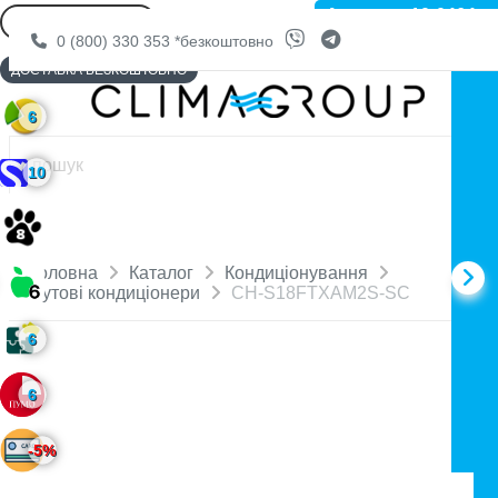
Артикул: 10-0464
0 (800) 330 353
*безкоштовно
ДОСТАВКА БЕЗКОШТОВНО
6
10
Головна
Каталог
Кондиціонування
Побутові кондиціонери
CH-S18FTXAM2S-SC
6
6
-5%