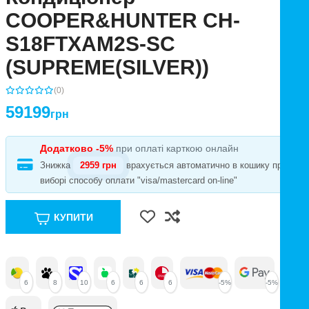
COOPER&HUNTER CH-
S18FTXAM2S-SC
(SUPREME(SILVER))
(0)
59199
грн
Додатково -5%
при оплаті карткою онлайн
Знижка
2959 грн
врахується автоматично в кошику при
виборі способу оплати "visa/mastercard on-line"
КУПИТИ
6
8
10
6
6
6
-5%
-5%