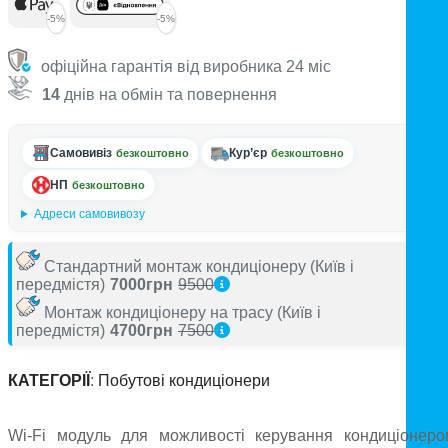
-5%
-5%
офіційна гарантія від виробника 24 міс
14
днів на обмін та повернення
Самовивіз
Кур’єр
безкоштовно
безкоштовно
НП
безкоштовно
Адреси самовивозу
Стандартний монтаж кондиціонеру
(Київ і
передмістя)
7000грн
9500
Монтаж кондиціонеру на трасу
(Київ і
передмістя)
4700грн
7500
КАТЕГОРІЇ
:
Побутові кондиціонери
Wi-Fi модуль для можливості керування кондиціонеро