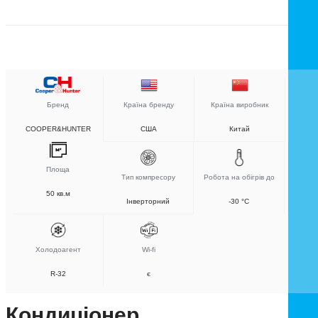
Бренд
Країна бренду
Країна виробник
COOPER&HUNTER
США
Китай
Площа
Тип компресору
Робота на обігрів до
50 кв.м
Інверторний
-30 °C
Холодоагент
Wi-fi
R-32
є
Кондиціонер