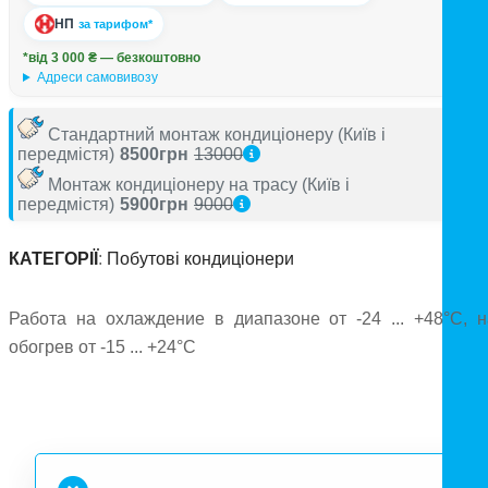
НП
за тарифом*
*від 3 000 ₴ — безкоштовно
Адреси самовивозу
Стандартний монтаж кондиціонеру
(Київ і
передмістя)
8500грн
13000
Монтаж кондиціонеру на трасу
(Київ і
передмістя)
5900грн
9000
КАТЕГОРІЇ
:
Побутові кондиціонери
Работа на охлаждение в диапазоне от -24 ... +48°C, н
обогрев от -15 ... +24°C