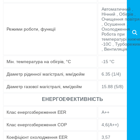
Автоматичний ,
Нічний , Обігрів ,
Очищення повітря
, Осушення ,
Режими роботи, функції
Охолодження ,
Робота при
температурі нижч
-10C , Турборежи
, Вентиляція
Мін. температура на обігрів, °C
-15 °C
Діаметр рідинної магістралі, мм/дюйм
6.35 (1/4)
Діаметр газової магістралі, мм/дюйм
15.88 (5/8)
ЕНЕРГОЕФЕКТИВНІСТЬ
Клас енергозбереження EER
A++
Клас енергозбереження COP
4,6(A++)
Коефіцієнт охолодження EER
3,57