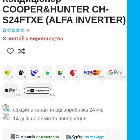
COOPER&HUNTER CH-
S24FTXE (ALFA INVERTER)
(0)
❌
знятий з виробництва
6
8
10
6
6
6
-5%
-5%
-5%
-5%
офіційна гарантія від виробника 24 міс
14
днів на обмін та повернення
Самовивіз
Кур’єр
безкоштовно
по тарифу*