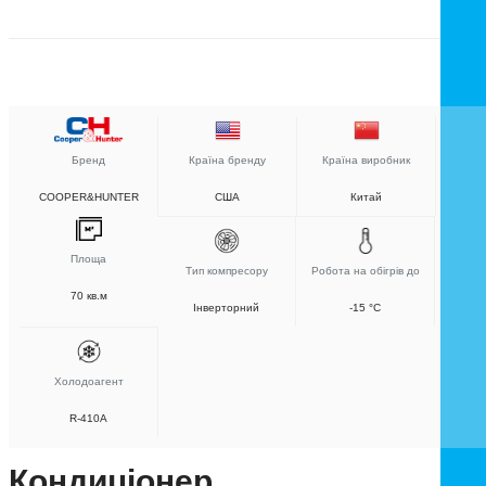
Бренд
Країна бренду
Країна виробник
COOPER&HUNTER
США
Китай
Площа
Тип компресору
Робота на обігрів до
70 кв.м
Інверторний
-15 °C
Холодоагент
R-410A
Кондиціонер