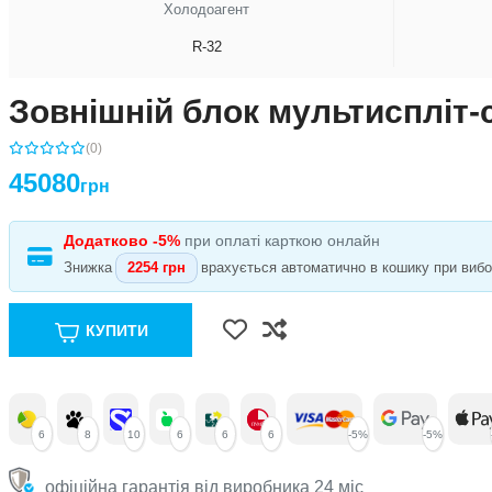
Холодоагент
R-32
Зовнішній блок мультиспл
(0)
45080
грн
Додатково -5%
при оплаті карткою онлайн
Знижка
2254 грн
врахується автоматично в кошику при виборі
КУПИТИ
6
8
10
6
6
6
-5%
-5%
офіційна гарантія від виробника 24 міс