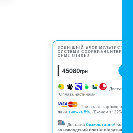
ЗОВНІШНІЙ БЛОК МУЛЬТИСПЛІТ-
СИСТЕМИ COOPER&HUNTER
CHML-U14RK2
45080
грн
Доступна
"Оплата частинами"
При оплаті карткою он-
лайн
знижка 5%.
(Економія: 2254
)
грн.
Доставка
безкоштовно
!
Комісія
за накладений платіж відсутня!