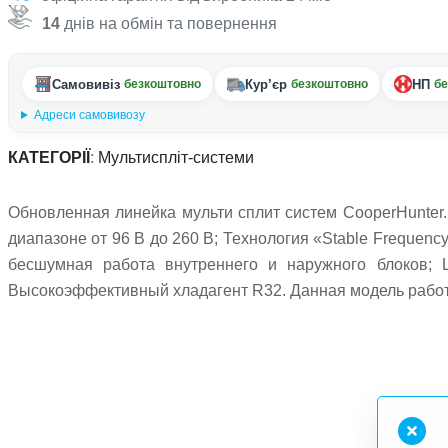
14
днів на обмін та повернення
Самовивіз
Кур’єр
НП
безкоштовно
безкоштовно
бе
Адреси самовивозу
КАТЕГОРІЇ
:
Мультиспліт-системи
Обновленная линейка мульти сплит систем CooperHunter
диапазоне от 96 В до 260 В; Технология «Stable Frequency
бесшумная работа внутреннего и наружного блоков; 
Высокоэффективный хладагент R32. Данная модель работа