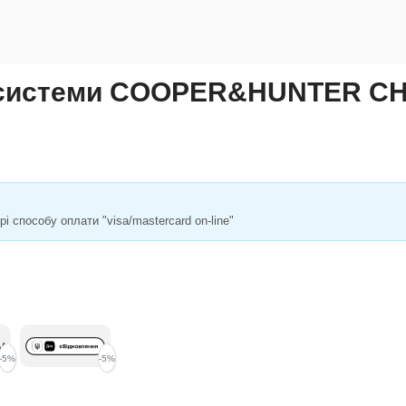
іт-системи COOPER&HUNTER C
 способу оплати "visa/mastercard on-line"
-5%
-5%