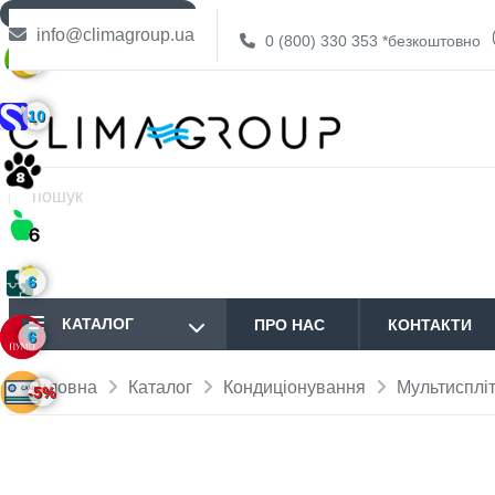
ДОСТАВКА БЕЗКОШТОВНО
info@climagroup.ua
0 (800) 330 353
*безкоштовно
6
10
6
КАТАЛОГ
ПРО НАС
КОНТАКТИ
6
Головна
Каталог
Кондиціонування
Мультисплі
-5%