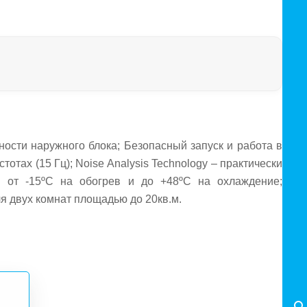
ости наружного блока; Безопасный запуск и работа в
тотах (15 Гц); Noise Analysis Technology – практически
 от -15ºС на обогрев и до +48ºС на охлаждение;
я двух комнат площадью до 20кв.м.