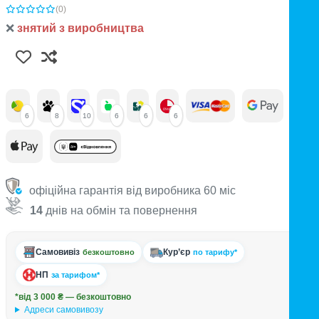
(0)
❌
знятий з виробництва
6
8
10
6
6
6
офіційна гарантія від виробника 60 міс
14
днів на обмін та повернення
Самовивіз
Кур’єр
безкоштовно
по тарифу*
НП
за тарифом*
*від 3 000 ₴ — безкоштовно
Адреси самовивозу