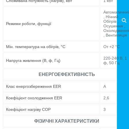
Споживана потужність (нагрів), кВт
1 кВт
Автоматични
, Нічний ,
Обігрів ,
Режими роботи, функції
Осушення ,
Охолодженн
, Вентиляція
Мін. температура на обігрів, °C
От +2 °C
220-240 В, 1
Напруга живлення (В, ф, Гц)
ф, 50 Гц
ЕНЕРГОЕФЕКТИВНІСТЬ
Клас енергозбереження EER
A
Коефіцієнт охолодження EER
2,6
Коефіцієнт нагріву COP
3
ФІЗИЧНІ ХАРАКТЕРИСТИКИ