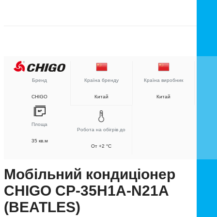
Бренд
Країна бренду
Країна виробник
CHIGO
Китай
Китай
Площа
Робота на обігрів до
35 кв.м
От +2 °C
Мобільний кондиціонер
CHIGO CP-35H1A-N21A
(BEATLES)