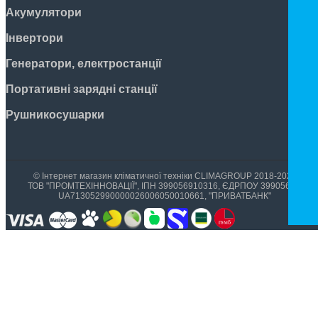
Акумулятори
Інвертори
Генератори, електростанції
Портативні зарядні станції
Рушникосушарки
© Інтернет магазин кліматичної техніки CLIMAGROUP 2018-2026
ТОВ "ПРОМТЕХІННОВАЦІЇ", ІПН 399056910316, ЄДРПОУ 39905699,
UA713052990000026006050010661, "ПРИВАТБАНК"