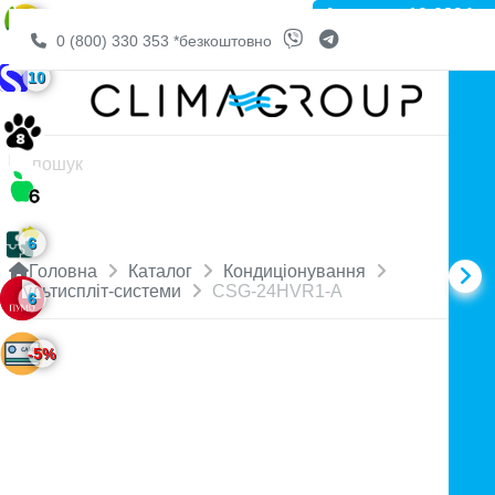
Артикул: 10-0894
6
0 (800) 330 353
*безкоштовно
10
6
Головна
Каталог
Кондиціонування
Мультиспліт-системи
CSG-24HVR1-А
6
-5%