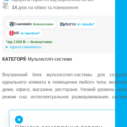
14
днів на обмін та повернення
Самовивіз
Кур’єр
безкоштовно
по тарифу*
НП
за тарифом*
*від 3 000 ₴ — безкоштовно
Адреси самовивозу
КАТЕГОРІЇ
:
Мультиспліт-системи
Внутренний блок мультисплит-системы для создани
идеального климата в помещении любого типа: квартире
доме, офисе, магазине, ресторане. Низкий уровень шума
режим сна; интеллектуальное размораживание; систем
интеллектуальной очистки; функция турбо; подсветк
дисплея; технология трехмерного распределения воздуха
24-часовой таймер.