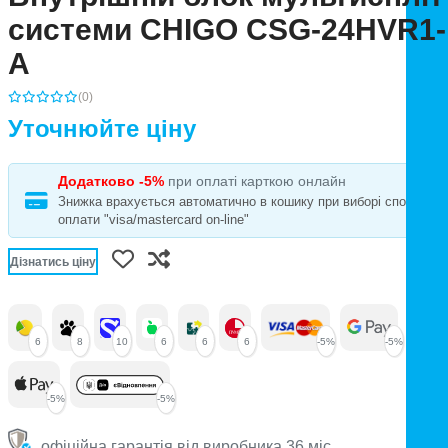
системи CHIGO CSG-24HVR1-
А
(0)
Уточнюйте ціну
Додатково -5%
при оплаті карткою онлайн
Знижка врахується автоматично в кошику при виборі способу
оплати "visa/mastercard on-line"
Дізнатись ціну
6
8
10
6
6
6
-5%
-5%
-5%
-5%
офіційна гарантія від виробника 36 міс