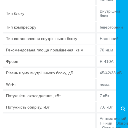
Внутрішній
Тип блоку
блок
Тип компресору
Інверторний
Тип встановлення внутрішнього блоку
Настінний
Рекомендована площа приміщення, кв.м
70 кв.м
Фреон
R-410A
Рівень шуму внутрішнього блоку, дБ
45/42/38 дБ
Wi-Fi
нема
Потужність охолодження, кВт
7 кВт
Потужність обігріву, кВт
7,6 кВт
Автоматичний 
Нічний , Обігрі
, Осушення ,