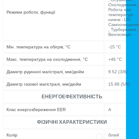
Охолодження ,
Робота при
Режими роботи, функції
температурі
нижче -10C ,
Самоочищенн
, Турборежим ,
Вентиляція
Мін. температура на обігрів, °C
-15 °C
Макс. температура на охолодження, °C
+46 °C
Діаметр рідинної магістралі, мм/дюйм
9.52 (3/8)
Діаметр газової магістралі, мм/дюйм
15.88 (5/8)
ЕНЕРГОЕФЕКТИВНІСТЬ
Клас енергозбереження EER
A
ФІЗИЧНІ ХАРАКТЕРИСТИКИ
Колір
білий