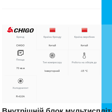
Бренд
Країна бренду
Країна виробник
CHIGO
Китай
Китай
Площа
Тип компресору
Робота на обігрів до
70 кв.м
Інверторний
-15 °C
Холодоагент
R-410A
Внутрішній блок мультиспліт