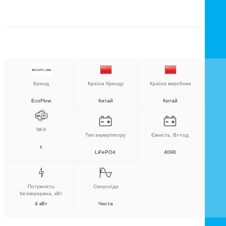
Бренд
Країна бренду
Країна виробник
EcoFlow
Китай
Китай
Wi-fi
Тип акумулятору
Ємність, Вт-год
є
LiFePO4
4096
Потужність
Синусоїда
безперервна, кВт
4 кВт
Чиста