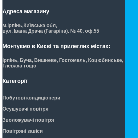
Адреса магазину
м.Ірпінь,
Київська обл,
вул. Івана Драча (Гагаріна), № 40, оф.55
Монтуємо в Києві та прилеглих містах:
Ірпінь, Буча, Вишневе, Гостомель, Коцюбинське,
Глеваха тощо
Категорії
Побутові кондиціонери
Осушувачі повітря
Зволожувачі повітря
Повітряні завіси