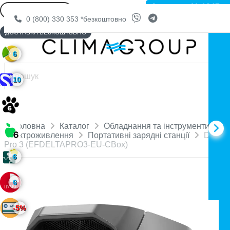
Артикул: 11-1947
0 (800) 330 353
*безкоштовно
ДОСТАВКА БЕЗКОШТОВНО
6
10
Головна
Каталог
Обладнання та інструменти
Електроживлення
Портативні зарядні станції
DELTA
Pro 3 (EFDELTAPRO3-EU-CBox)
6
6
-5%