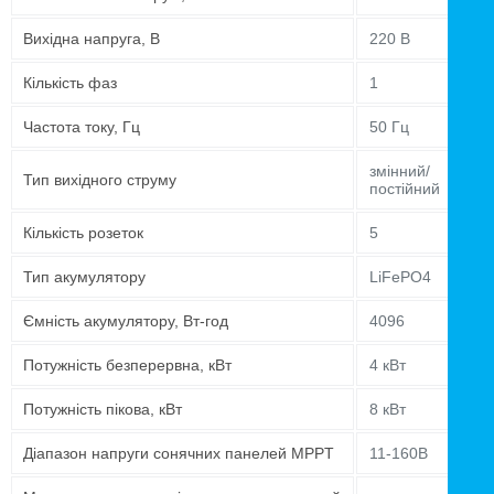
Вихідна напруга, В
220 В
Кількість фаз
1
Частота току, Гц
50 Гц
змінний/
Тип вихідного струму
постійний
Кількість розеток
5
Тип акумулятору
LiFePO4
Ємність акумулятору, Вт-год
4096
Потужність безперервна, кВт
4 кВт
Потужність пікова, кВт
8 кВт
Діапазон напруги сонячних панелей MPPT
11-160В