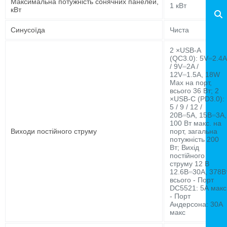
Максимальна потужність сонячних панелей,
1 кВт
кВт
Синусоїда
Чиста
2 ×USB-A
(QC3.0): 5V⎓2.4A
/ 9V⎓2A /
12V⎓1.5A, 18W
Max на порт,
всього 36 Вт; 2
×USB-C (PD3.0):
5 / 9 / 12 /
20В⎓5А, 15В⎓3А,
100 Вт макс. на
Виходи постійного струму
порт, загальна
потужність 200
Вт; Вихід
постійного
струму 12 В
12.6В⎓30А, 378В
всього - Порт
DC5521: 5А макс
- Порт
Андерсона: 30А
макс