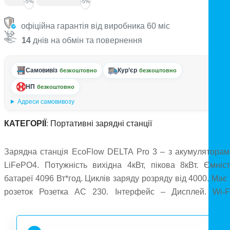
-5%
-5%
офіційна гарантія від виробника 60 міс
14
днів на обмін та повернення
Самовивіз
Кур’єр
безкоштовно
безкоштовно
НП
безкоштовно
Адреси самовивозу
КАТЕГОРІЇ
:
Портативні зарядні станції
Зарядна станція EcoFlow DELTA Pro 3 – з акумуляторам
LiFePO4. Потужність вихідна 4кВт, пікова 8кВт. Ємніст
батареї 4096 Вт*год. Циклів заряду розряду від 4000. Має
розеток Розетка AC 230. Інтерфейс – Дисплей. Wi-Fi
Bluetooth, Додаток.