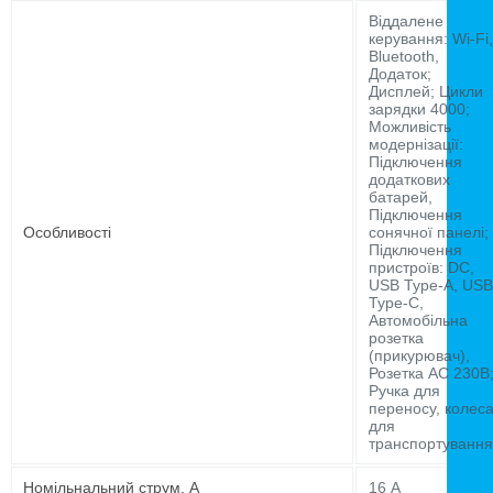
Віддалене
керування: Wi-Fi,
Bluetooth,
Додаток;
Дисплей; Цикли
зарядки 4000;
Можливість
модернізації:
Підключення
додаткових
батарей,
Підключення
Особливості
сонячної панелі;
Підключення
пристроїв: DC,
USB Type-A, USB
Type-C,
Автомобільна
розетка
(прикурювач),
Розетка AC 230В
Ручка для
переносу, колес
для
транспортування
Номільнальний струм, А
16 А