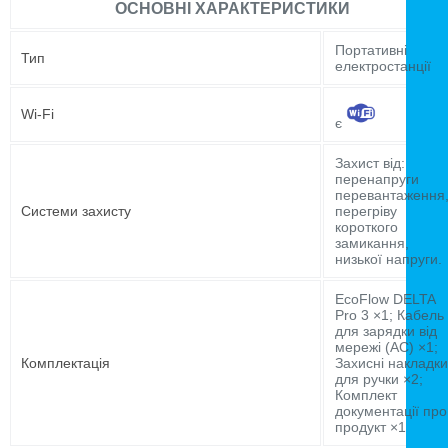
ОСНОВНІ ХАРАКТЕРИСТИКИ
Портативні
Тип
електростанції
Wi-Fi
є
Захист від:
перенапруги
перевантаження
Системи захисту
перегріву
короткого
замикання,
низької напруги.
EcoFlow DELTA
Pro 3 ×1; Кабель
для зарядки від
мережі (AC) ×1;
Комплектація
Захисні накладки
для ручки ×2;
Комплект
документації про
продукт ×1