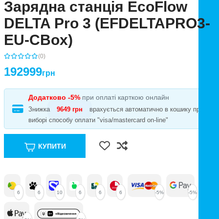
Зарядна станція EcoFlow
DELTA Pro 3 (EFDELTAPRO3-
EU-CBox)
(0)
192999
грн
Додатково -5%
при оплаті карткою онлайн
Знижка
9649 грн
врахується автоматично в кошику при
виборі способу оплати "visa/mastercard on-line"
КУПИТИ
6
6
10
6
6
6
-5%
-5%