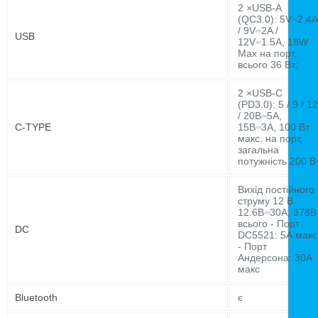
2 ×USB-A
(QC3.0): 5V⎓2.4A
/ 9V⎓2A /
USB
12V⎓1.5A, 18W
Max на порт,
всього 36 Вт;
2 ×USB-C
(PD3.0): 5 / 9 / 12
/ 20В⎓5А,
C-TYPE
15В⎓3А, 100 Вт
макс. на порт,
загальна
потужність 200 В
Вихід постійного
струму 12 В
12.6В⎓30А, 378В
всього - Порт
DC
DC5521: 5А макс
- Порт
Андерсона: 30А
макс
Bluetooth
є