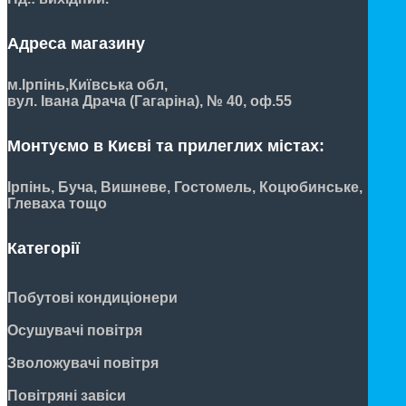
Адреса магазину
м.Ірпінь,
Київська обл,
вул. Івана Драча (Гагаріна), № 40, оф.55
Монтуємо в Києві та прилеглих містах:
Ірпінь, Буча, Вишневе, Гостомель, Коцюбинське,
Глеваха тощо
Категорії
Побутові кондиціонери
Осушувачі повітря
Зволожувачі повітря
Повітряні завіси