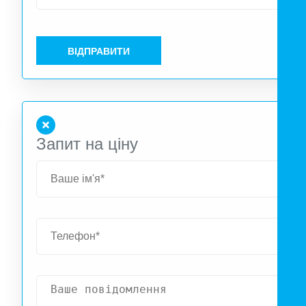
стіні або на стелі. Однією з найбільших переваг 
можливість регулювання напрямку витяжного повітря
Вентилятор можна обертати на 360 градусів – я
ВІДПРАВИТИ
вертикально, так і горизонтально. Пристрій ма
антикорозійний корпус, пофарбований порошково
фарбою.
Запит на ціну