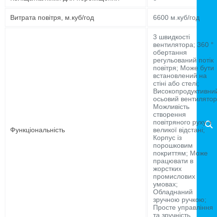
Витрата повітря, м.куб/год
6600 м.куб/год
3 швидкості
вентилятора; 360 °
обертання
регульований потік
повітря; Може бути
встановлений на
стіні або стелі;
Високопродуктивни
осьовий вентилятор
Можливість
створення
повітряного руху з
Функціональність
великої відстані;
Корпус із
порошковим
покриттям; Може
працювати в
жорстких
промислових
умовах;
Обладнаний
зручною ручкою;
Просте управління
та зручність