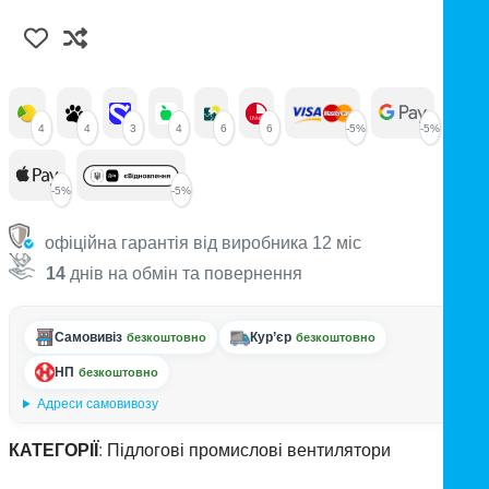
4
4
3
4
6
6
-5%
-5%
-5%
-5%
офіційна гарантія від виробника 12 міс
14
днів на обмін та повернення
Самовивіз
Кур’єр
безкоштовно
безкоштовно
НП
безкоштовно
Адреси самовивозу
КАТЕГОРІЇ
:
Підлогові промислові вентилятори