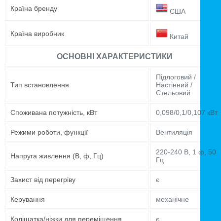
Країна бренду
США
Країна виробник
Китай
ОСНОВНІ ХАРАКТЕРИСТИКИ
Підлоговий /
Тип встановлення
Настінний /
Стельовий
Споживана потужність, кВт
0,098/0,1/0,107 кВт
Режими роботи, функції
Вентиляція
220-240 В, 1 ф, 50
Напруга живлення (В, ф, Гц)
Гц
Захист від перегріву
є
Керування
механічне
Коліщатка/ніжки для переміщення
є