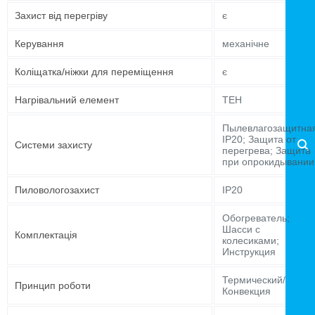
Захист від перегріву
є
Керування
механічне
Коліщатка/ніжки для переміщення
є
Нагрівальний елемент
ТЕН
Пылевлагозащитна
IP20; Защита от
Системи захисту
перегрева; Защита
при опрокидывании
Пиловологозахист
IP20
Обогреватель;
Шасси с
Комплектація
колесиками;
Инструкция
Термический/
Принцип роботи
Конвекция