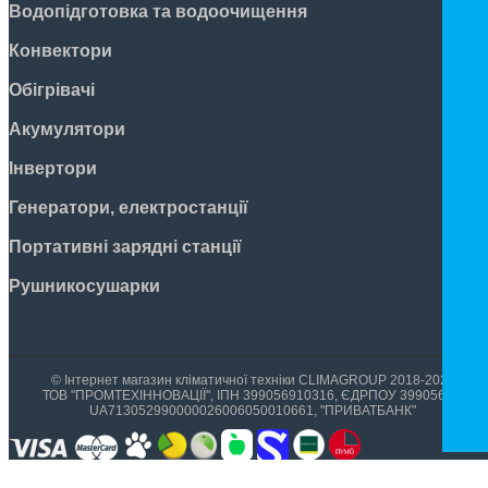
Водопідготовка та водоочищення
Конвектори
Обігрівачі
Акумулятори
Інвертори
Генератори, електростанції
Портативні зарядні станції
Рушникосушарки
© Інтернет магазин кліматичної техніки CLIMAGROUP 2018-2026
ТОВ "ПРОМТЕХІННОВАЦІЇ", ІПН 399056910316, ЄДРПОУ 39905699,
UA713052990000026006050010661, "ПРИВАТБАНК"