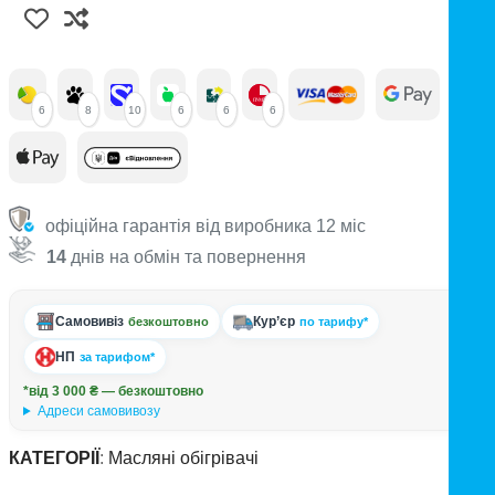
6
8
10
6
6
6
офіційна гарантія від виробника 12 міс
14
днів на обмін та повернення
Самовивіз
Кур’єр
безкоштовно
по тарифу*
НП
за тарифом*
*від 3 000 ₴ — безкоштовно
Адреси самовивозу
КАТЕГОРІЇ
:
Масляні обігрівачі