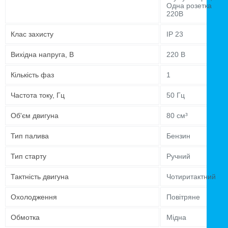
Одна розетка
220В
Клас захисту
IP 23
Вихідна напруга, В
220 В
Кількість фаз
1
Частота току, Гц
50 Гц
Об'єм двигуна
80 см³
Тип палива
Бензин
Тип старту
Ручний
Тактність двигуна
Чотиритактний
Охолодження
Повітряне
Обмотка
Мідна