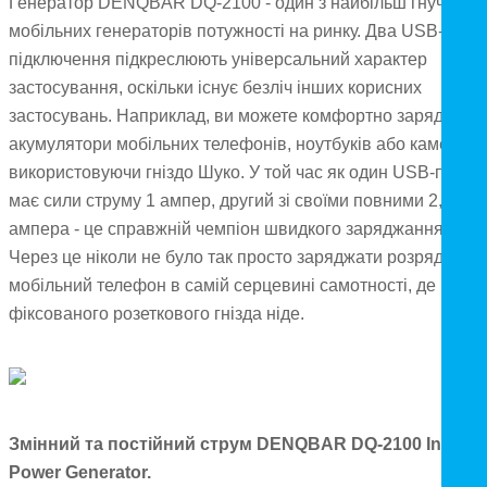
Генератор DENQBAR DQ-2100 - один з найбільш гнучких
мобільних генераторів потужності на ринку. Два USB-
підключення підкреслюють універсальний характер
застосування, оскільки існує безліч інших корисних
застосувань. Наприклад, ви можете комфортно заряджати
акумулятори мобільних телефонів, ноутбуків або камер, не
використовуючи гніздо Шуко. У той час як один USB-порт
має сили струму 1 ампер, другий зі своїми повними 2,1
ампера - це справжній чемпіон швидкого заряджання.
Через це ніколи не було так просто заряджати розряджени
мобільний телефон в самій серцевині самотності, де нема
фіксованого розеткового гнізда ніде.
Змінний та постійний струм DENQBAR DQ-2100 Inverte
Power Generator.