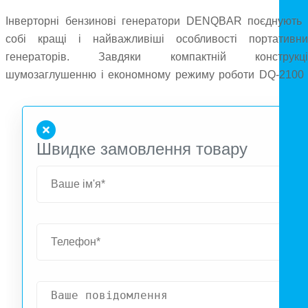
Інверторні бензинові генератори DENQBAR поєднують 
собі кращі і найважливіші особливості портативни
генераторів. Завдяки компактній конструкції
шумозаглушенню і економному режиму роботи DQ-2100 
універсальним вибором для організації автономног
енергоживлення дома, у невеликому бізнесі або на виїзді
Вбудований дисплей спрощує моніторинг робочи
Швидке замовлення товару
параметрів генератора.