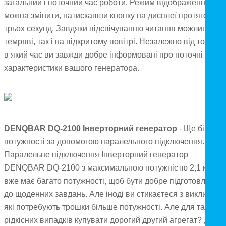
загальний і поточний час роботи. Режим відображення
можна змінити, натискавши кнопку на дисплеї протягом
трьох секунд. Завдяки підсвічуванню читання можливе як 
темряві, так і на відкритому повітрі. Незалежно від того, де 
в який час ви завжди добре інформовані про поточні
характеристики вашого генератора.
DENQBAR DQ-2100 Інверторний генератор
- Ще більше
потужності за допомогою паралельного підключення.
Паралельне підключення Інверторний генератор
DENQBAR DQ-2100 з максимальною потужністю 2,1 кВт
вже має багато потужності, щоб бути добре підготовленим
до щоденних завдань. Але іноді ви стикаєтеся з викликами
які потребують трошки більше потужності. Але для таких
рідкісних випадків купувати дорогий другий агрегат? Для