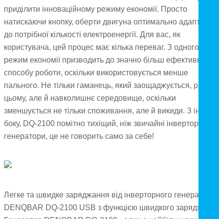
приділити інноваційному режиму економії. Просто
натискаючи кнопку, оберти двигуна оптимально адаптован
до потрібної кількості електроенергії. Для вас, як
користувача, цей процес має кілька переваг. З одного боку,
режим економії призводить до значно більш ефективного
способу роботи, оскільки використовується менше
пального. Не тільки гаманець, який заощаджується, радіє
цьому, але й навколишнє середовище, оскільки
зменшується не тільки споживання, але й викиди. З іншого
боку, DQ-2100 помітно тихіщий, ніж звичайні інверторні
генератори, це не говорить само за себе!
Легке та швидке заряджання від інверторного генератора
DENQBAR DQ-2100 USB з функцією швидкого заряджання