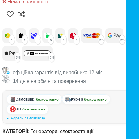
❌ Нема в наявності
5
5
10
5
6
6
-5%
-5%
-5%
-5%
офіційна гарантія від виробника 12 міс
14
днів на обмін та повернення
Самовивіз
Кур’єр
безкоштовно
безкоштовно
НП
безкоштовно
Адреси самовивозу
КАТЕГОРІЇ
:
Генератори, електростанції