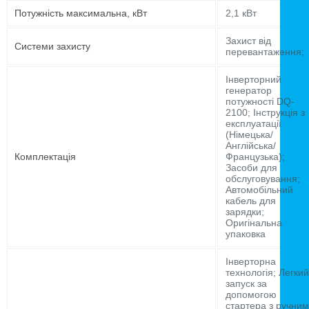
Потужність максимальна, кВт
2,1 кВт
Захист від
Системи захисту
перевантаження;
Інверторний
генератор
потужності DQ-
2100; Інструкція з
експлуатації
(Німецька/
Англійська/
Комплектація
Французька);
Засоби для
обслуговування;
Автомобільний
кабель для
зарядки;
Оригінальна
упаковка
Інверторна
технологія; Легкий
запуск за
допомогою
стартера з ручним