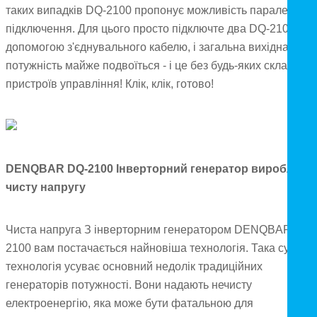
таких випадків DQ-2100 пропонує можливість паралельног
підключення. Для цього просто підключте два DQ-2100 за
допомогою з'єднувального кабелю, і загальна вихідна
потужність майже подвоїться - і це без будь-яких складних
пристроїв управління! Клік, клік, готово!
DENQBAR DQ-2100 Інверторний генератор виробляє
чисту напругу
Чиста напруга З інверторним генератором DENQBAR DQ-
2100 вам постачається найновіша технологія. Така сучасн
технологія усуває основний недолік традиційних
генераторів потужності. Вони надають нечисту
електроенергію, яка може бути фатальною для