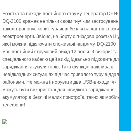
Розетка та виходи постійного струму, генератор DENQBAR
DQ-2100 вражає не тільки своїм гнучким застосуванням, ві
також пропонує користувачеві безліч варіантів споживанн
електроенергії. Звісно, на борту є гніздова розетка Шуко, д
якої можна підключати споживачі напряму. DQ-2100 також
має постійний струмовий вихід 12 вольт. З використанням
спеціального кабелю цей вихід ідеально підходить для
заряджання акумуляторів. Така функція важлива в
невідкладних ситуаціях під час тривалого туру віддаленим
районами. Не можна ігнорувати два USB-виходи, які
можуть бути використані для швидкого заряджання
акумуляторів безлічі малих пристроїв, таких як мобільні
телефони!