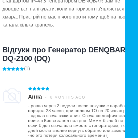
стандартом IP44! З генератором DENQBAR вам не
доведеться панікувати, коли на горизонті з'являється темн
хмара. Пристрій не має нічого проти тому, щоб на нього
капала кілька крапель.
Відгуки про Генератор DENQBAR
DQ-2100 (DQ)
(1)
Анна
8 MONTHS AGO
- ровно через 2 недели после покупки с наработкой
порядка 28 часов, при полном ТО на 20 часах работы
- сдохла свеча зажигания. Свеча специфическая -
поиск в Киеве занял пол дня. Мммм было б не плохо
если б доп свеча шла вместе с генератором, тк 14
дней могла вполне вернуть обратно или заменить -
-но это потеря колосального времени (