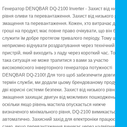
Генератор DENQBAR DQ-2100 Inverter - Захист від низьког
рівня оливи та перевантаження. Захист від низького рівня
змащення та перевантаження. Кожен, хто витрачає добрі
гроші на продукт, має повне право очікувати, що він буде
служити їм добре протягом тривалого періоду. Тому що
неприємно відчувати роздратування через технічний
пристрій, який виходить з ладу через короткий час. Точно
така ситуація не може трапитися з вами за участю
високоякісного інверторного генератора потужності
DENQBAR DQ-2100! Для того щоб забезпечити довгий
термін служби, ми додали цьому брендованому продукту
дві корисні системи безпеки. Захист від низького рівня
змащення захищає двигун від можливих пошкоджень,
оскільки якщо рівень мастила опускається нижче
визначеного мінімального рівня, DQ-2100 вимикається
автоматично. Захисний захід для електроніки працює так
само, якщо перевантаження виникає через надмірний