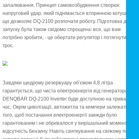
запалювання. Принцип самовозбудження створює
напруговий удар, який піднімається вторинною котушкою,
що дозволяє DQ-2100 розпочати роботу. Підготовка до
запуску була також свідомо спрощена: все, що вам
потрібно зробити, - це обертати регулятор і потягнути за
трос.
Завдяки щедрому резервуару об'ємом 4,8 літра
гарантується, що чиста електроенергія від генератора
DENQBAR DQ-2100 Inverter буде доступною на тривалий
час. Окрім цивілізації, автожитла та кемпери залежать від
того, щоб постачання електроенергії завжди було
гарантованим і не обривалося у вирішальний момент чере
відсутність бензину. Навіть святкування на свіжому повітрі