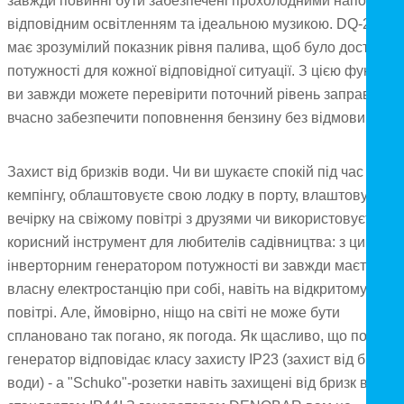
завжди повинні бути забезпечені прохолодними напоями,
відповідним освітленням та ідеальною музикою. DQ-2100
має зрозумілий показник рівня палива, щоб було достатнь
потужності для кожної відповідної ситуації. З цією функціє
ви завжди можете перевірити поточний рівень заправки та
вчасно забезпечити поповнення бензину без відмови.
Захист від бризків води. Чи ви шукаєте спокій під час
кемпінгу, облаштовуєте свою лодку в порту, влаштовуєте
вечірку на свіжому повітрі з друзями чи використовуєте як
корисний інструмент для любителів садівництва: з цим
інверторним генератором потужності ви завжди маєте
власну електростанцію при собі, навіть на відкритому
повітрі. Але, ймовірно, ніщо на світі не може бути
сплановано так погано, як погода. Як щасливо, що повний
генератор відповідає класу захисту IP23 (захист від бризк
води) - а "Schuko"-розетки навіть захищені від бризк води з