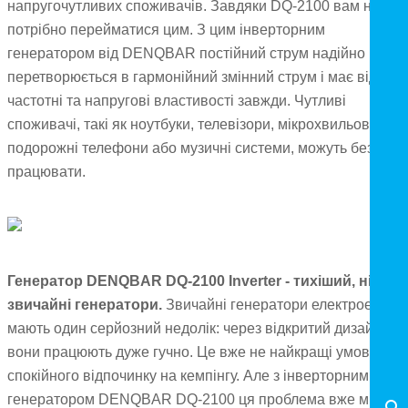
напругочутливих споживачів. Завдяки DQ-2100 вам не
потрібно перейматися цим. З цим інверторним
генератором від DENQBAR постійний струм надійно
перетворюється в гармонійний змінний струм і має відмінн
частотні та напругові властивості завжди. Чутливі
споживачі, такі як ноутбуки, телевізори, мікрохвильові печі,
подорожні телефони або музичні системи, можуть безпечн
працювати.
Генератор DENQBAR DQ-2100 Inverter - тихіший, ніж
звичайні генератори.
Звичайні генератори електроенергі
мають один серйозний недолік: через відкритий дизайн
вони працюють дуже гучно. Це вже не найкращі умови для
спокійного відпочинку на кемпінгу. Але з інверторним
генератором DENQBAR DQ-2100 ця проблема вже минуле