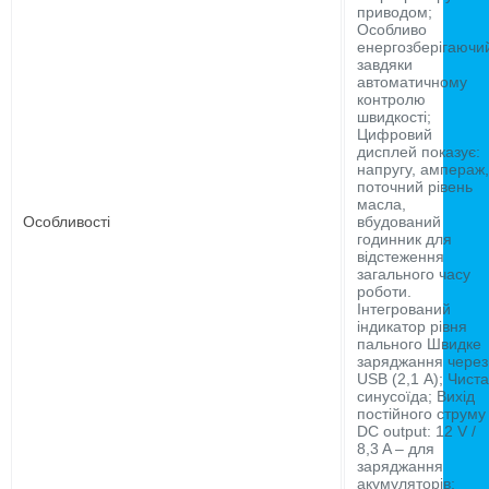
приводом;
Особливо
енергозберігаючи
завдяки
автоматичному
контролю
швидкості;
Цифровий
дисплей показує:
напругу, ампераж,
поточний рівень
масла,
Особливості
вбудований
годинник для
відстеження
загального часу
роботи.
Інтегрований
індикатор рівня
пального Швидке
заряджання через
USB (2,1 А); Чиста
синусоїда; Вихід
постійного струму
DC output: 12 V /
8,3 A – для
заряджання
акумуляторів;