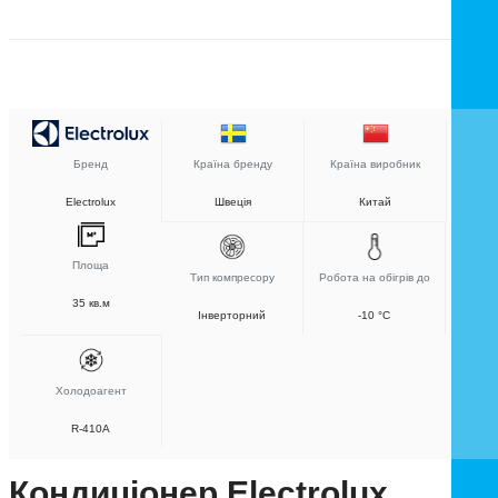
Бренд
Країна бренду
Країна виробник
Electrolux
Швеція
Китай
Площа
Тип компресору
Робота на обігрів до
35 кв.м
Інверторний
-10 °C
Холодоагент
R-410A
Кондиціонер Electrolux