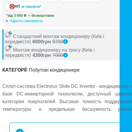
НП
за тарифом*
*від 3 000 ₴ — безкоштовно
Адреси самовивозу
Стандартний монтаж кондиціонеру
(Київ і
передмістя)
6000грн
8700
Монтаж кондиціонеру на трасу
(Київ і
передмістя)
4300грн
7000
КАТЕГОРІЇ
:
Побутові кондиціонери
Сплит-система Electrolux Slide DC Inverter - кондиционер 
базе DC-инверторной технологии, доступный широко
категории покупателей. Высокая точность поддержани
температуры и предельная бесшумность работ
достигаются за счет применения современных DC
инверторных компрессоров. Electrolux Slide DC Inverte