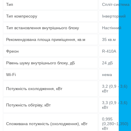
Тип
Спліт-система
Тип компресору
Інверторний
Тип встановлення внутрішнього блоку
Настінний
Рекомендована площа приміщення, кв.м
35 кв.м
Фреон
R-410A
Рівень шуму внутрішнього блоку, дБ
24 дБ
Wi-Fi
нема
3,2 (0,9 - 3,6)
Потужність охолодження, кВт
кВт
3,3 (0,9 - 3,6)
Потужність обігріву, кВт
кВт
0,995
Споживана потужність (охолодження), кВт
(0,280~1,350)
кВт