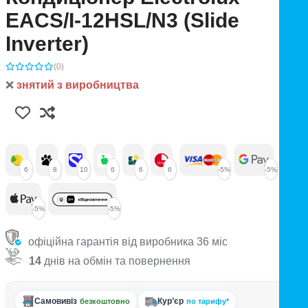
EACS/I-12HSL/N3 (Slide
Іnverter)
(0)
❌
знятий з виробництва
6
8
10
6
6
6
-5%
-5%
-5%
-5%
офіційна гарантія від виробника 36 міс
14
днів на обмін та повернення
Самовивіз
Кур’єр
безкоштовно
по тарифу*