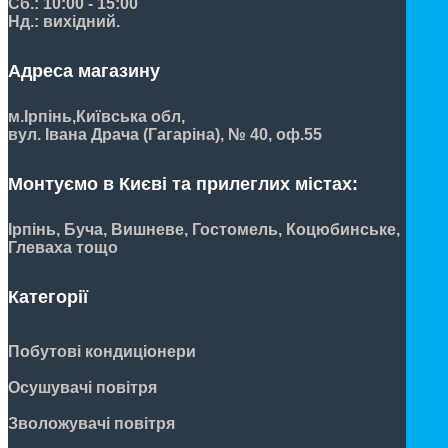
Сб.: 10:00 - 15:00
Нд.: вихідний.
Адреса магазину
м.Ірпінь,
Київська обл,
вул. Івана Драча (Гагаріна), № 40, оф.55
Монтуємо в Києві та прилеглих містах:
Ірпінь, Буча, Вишневе, Гостомель, Коцюбинське,
Глеваха тощо
Категорії
Побутові кондиціонери
Осушувачі повітря
Зволожувачі повітря