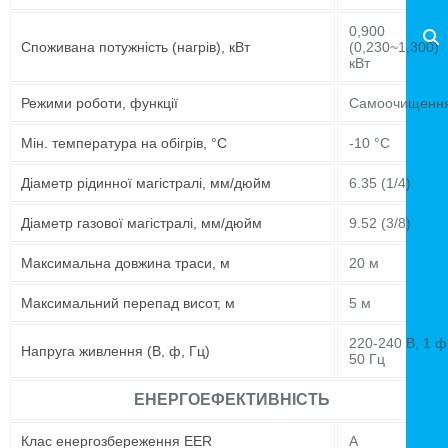
0,900
Споживана потужність (нагрів), кВт
(0,230~1,300)
кВт
Режими роботи, функції
Самоочищенн
Мін. температура на обігрів, °C
-10 °C
Діаметр рідинної магістралі, мм/дюйм
6.35 (1/4)
Діаметр газової магістралі, мм/дюйм
9.52 (3/8)
Максимальна довжина траси, м
20 м
Максимальний перепад висот, м
5 м
220-240 В, 1 ф
Напруга живлення (В, ф, Гц)
50 Гц
ЕНЕРГОЕФЕКТИВНІСТЬ
Клас енергозбереження EER
A