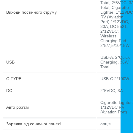
Total; 2*5VDC, 3
Total; Cigarette
Виходи постійного струму
Lighter: 1*12VDC
RV (Aviation
Port):1*12VDC,
30A; DC 5521:
2*12VDC;
Wireless
Charging Pad:
2*5/7,5/10/15W
USB-A: 2*Quick
USB
Charging, 36W
Total
C-TYPE
USB-C:2*100W
DC
2*5VDC, 3A
Cigarette Lighter:
Авто роз'єм
1*12VDC RV
(Aviation Port)
Зарядка від сонячної панелі
опція