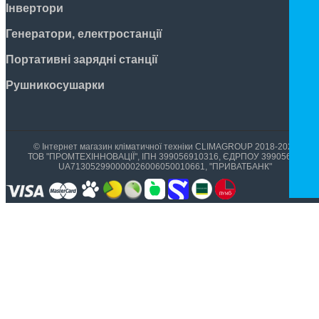
Інвертори
Генератори, електростанції
Портативні зарядні станції
Рушникосушарки
© Інтернет магазин кліматичної техніки CLIMAGROUP 2018-2026
ТОВ "ПРОМТЕХІННОВАЦІЇ", ІПН 399056910316, ЄДРПОУ 39905699,
UA713052990000026006050010661, "ПРИВАТБАНК"