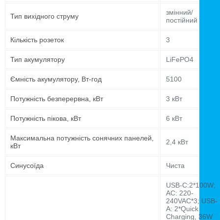
змінний/
Тип вихідного струму
постійний
Кількість розеток
3
Тип акумулятору
LiFePO4
Ємність акумулятору, Вт-год
5100
Потужність безперервна, кВт
3 кВт
Потужність пікова, кВт
6 кВт
Максимальна потужність сонячних панелей,
2,4 кВт
кВт
Синусоїда
Чиста
USB-C:2*100W;
AC: 220-
240VAC*3; USB-
A: 2*Quick
Charging, 36W