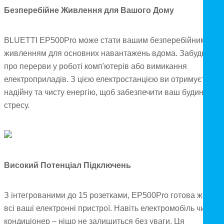
Безперебійне Живлення для Вашого Дому
BLUETTI EP500Pro може стати вашим безперебійним
живленням для основних навантажень вдома. Забудьте
про перерви у роботі комп'ютерів або вимикання
електроприладів. З цією електростанцією ви отримуєте
надійну та чисту енергію, щоб забезпечити ваш будинок бе
стресу.
Високий Потенціал Підключень
З інтегрованими до 15 розетками, EP500Pro готова живити
всі ваші електронні пристрої. Навіть електромобіль чи
кондиціонер – ніщо не залишиться без уваги. Ця