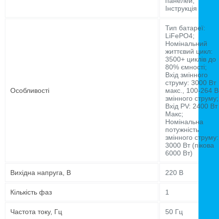
панелей;
Інструкція
Тип батареї:
LiFePO4;
Номінальний
життєвий цикл:
3500+ циклів до
80% ємності;
Вхід змінного
струму: 3000 Вт
Особливості
макс., 100-264 В
змінного струму;
Вхід PV: 2400 Вт
Макс;
Номінальна
потужність
змінного струму:
3000 Вт (пікова
6000 Вт)
Вихідна напруга, В
220 В
Кількість фаз
1
Частота току, Гц
50 Гц