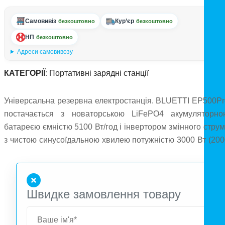
Самовивіз
Кур’єр
безкоштовно
безкоштовно
НП
безкоштовно
Адреси самовивозу
КАТЕГОРІЇ
:
Портативні зарядні станції
Універсальна резервна електростанція. BLUETTI EP500Pr
постачається з новаторською LiFePO4 акумуляторно
батареєю ємністю 5100 Вт/год і інвертором змінного стру
з чистою синусоїдальною хвилею потужністю 3000 Вт (200
Вт для EP500). Ця електростанція, яка є лідером у своєм
класі, дає вам змогу запустити всю вашу вечірку, сімейн
похід, майстерні в кабіні або навіть весь ваш будино
Швидке замовлення товару
протягом дня або двох у разі несподіваного відключення
До 15 джерел розетки дозволяють живити все, від ноутбук
і кондиціонерів до електромобілів, не потроху потіючи.