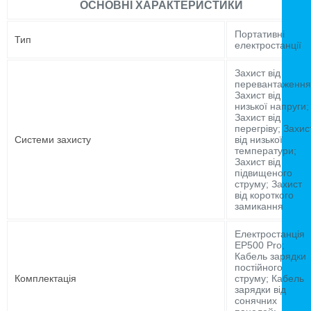
ОСНОВНІ ХАРАКТЕРИСТИКИ
Портативні
Тип
електростанції
Захист від
перевантаження
Захист від
низької напруги;
Захист від
перегріву; Захис
Системи захисту
від низької
температури;
Захист від
підвищеного
струму; Захист
від короткого
замикання
Електростанція
EP500 Pro;
Кабель зарядки
постійного
Комплектація
струму; Кабель
зарядки від
сонячних