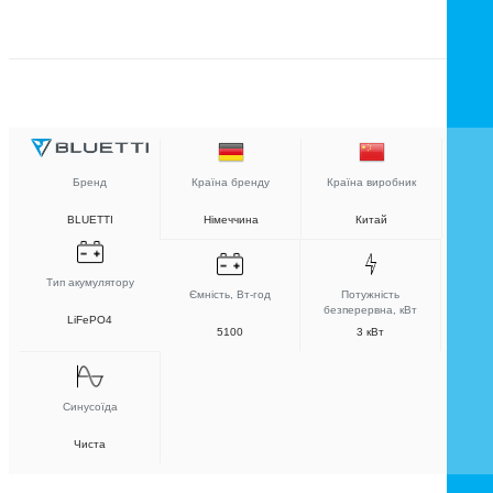
Бренд
Країна бренду
Країна виробник
BLUETTI
Німеччина
Китай
Тип акумулятору
Ємність, Вт-год
Потужність
безперервна, кВт
LiFePO4
5100
3 кВт
Синусоїда
Чиста