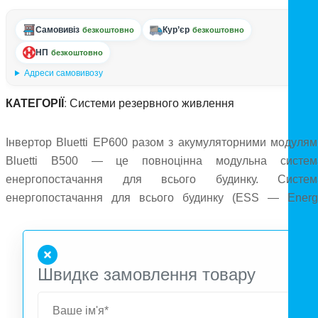
Самовивіз
Кур’єр
безкоштовно
безкоштовно
НП
безкоштовно
Адреси самовивозу
КАТЕГОРІЇ
:
Системи резервного живлення
Інвертор Bluetti EP600 разом з акумуляторними модулям
Bluetti B500 — це повноцінна модульна систем
енергопостачання для всього будинку. Систем
енергопостачання для всього будинку (ESS — Energ
Storage System), побудована на базі інвертора Bluett
EP600 та двох акумуляторних модулів Bluetti B500, ма
вражаючу вхідну і вихідну потужність по 6000 Вт, а ємніс
Швидке замовлення товару
системи становить 9,8 кВт⋅год. Причому, інвертор EP60
передбачає трифазне під'єднання до мережі, що дає змог
використовувати систему в енергонавантажени