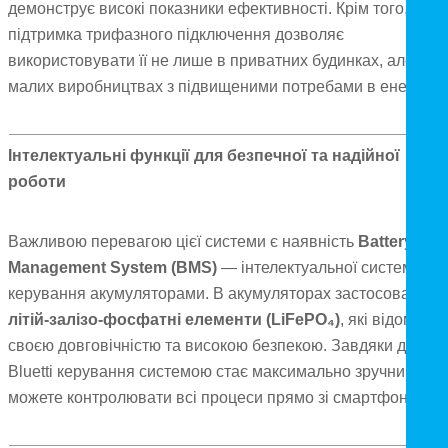
демонструє високі показники ефективності. Крім того,
підтримка трифазного підключення дозволяє
використовувати її не лише в приватних будинках, але й н
малих виробництвах з підвищеними потребами в енергії.
Інтелектуальні функції для безпечної та надійної
роботи
Важливою перевагою цієї системи є наявність
Battery
Management System (BMS)
— інтелектуальної системи
керування акумуляторами. В акумуляторах застосовані
літій-залізо-фосфатні елементи (LiFePO₄)
, які відомі
своєю довговічністю та високою безпекою. Завдяки додатк
Bluetti керування системою стає максимально зручним: ви
можете контролювати всі процеси прямо зі смартфона.