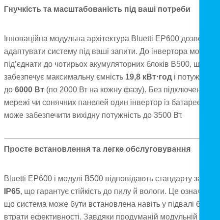
Гнучкість та масштабованість під ваші потреби
Інноваційна модульна архітектура Bluetti EP600 дозволяє
адаптувати систему під ваші запити. До інвертора можна
під’єднати до чотирьох акумуляторних блоків B500, що
забезпечує максимальну ємність
19,8 кВт
⋅
год
і потужність
до
6000 Вт
(по 2000 Вт на кожну фазу). Без підключення д
мережі чи сонячних панелей один інвертор із батареєю
може забезпечити вихідну потужність до 3500 Вт.
Просте встановлення та легке обслуговування
Bluetti EP600 і модулі B500 відповідають стандарту захист
IP65
, що гарантує стійкість до пилу й вологи. Це означає,
що система може бути встановлена навіть у підвалі без
втрати ефективності. Завдяки продуманій модульній