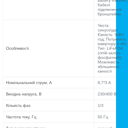
Battery 4960Wh;
Кабелі
підключення;
Кронштейни
Чиста
синусоїда;
Ємність: 9кВт/
год; Потужність
інвертору 6 кВт;
Особливості
Тип: LiFePO4
(літій-залізо-
фосфатний);
Можливість
збільшення
ємності
Номільнальний струм, А
8,7*3 А
Вихідна напруга, В
230/400 В
Кількість фаз
1/3
Частота току, Гц
50 Гц