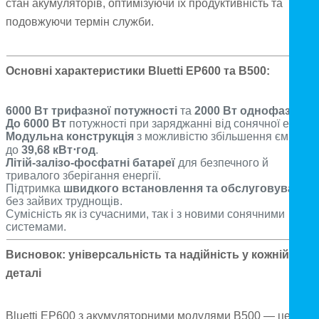
стан акумуляторів, оптимізуючи їх продуктивність та
подовжуючи термін служби.
Основні характеристики Bluetti EP600 та B500:
6000 Вт трифазної потужності
та
2000 Вт однофазної
.
До 6000 Вт
потужності при заряджанні від сонячної енергії
Модульна конструкція
з можливістю збільшення ємності
до
39,68 кВт
⋅
год
.
Літій-залізо-фосфатні батареї
для безпечного й
тривалого зберігання енергії.
Підтримка
швидкого встановлення та обслуговування
без зайвих труднощів.
Сумісність як із сучасними, так і з новими сонячними
системами.
Висновок: універсальність та надійність у кожній
деталі
Bluetti EP600 з акумуляторними модулями B500 — це не