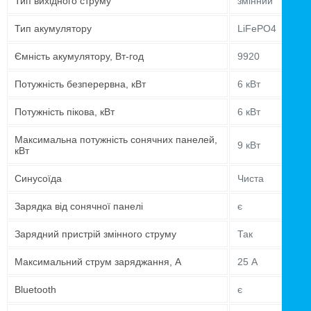
Тип вихідного струму
змінний
Тип акумулятору
LiFePO4
Ємність акумулятору, Вт-год
9920
Потужність безперервна, кВт
6 кВт
Потужність пікова, кВт
6 кВт
Максимальна потужність сонячних панелей,
9 кВт
кВт
Синусоїда
Чиста
Зарядка від сонячної панелі
є
Зарядний пристрій змінного струму
Так
Максимальний струм заряджання, А
25 А
Bluetooth
є