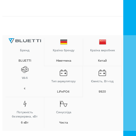
Бренд
Країна бренду
Країна виробник
BLUETTI
Німеччина
Китай
Wi-fi
Тип акумулятору
Ємність, Вт-год
є
LiFePO4
9920
Потужність
Синусоїда
безперервна, кВт
6 кВт
Чиста