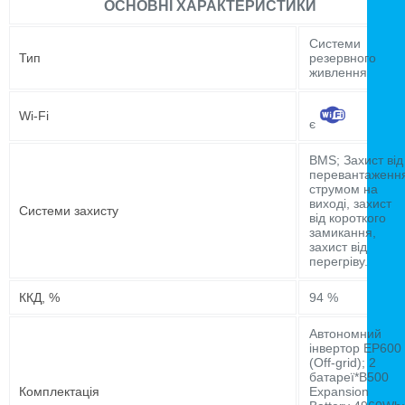
ОСНОВНІ ХАРАКТЕРИСТИКИ
Системи
Тип
резервного
живлення
Wi-Fi
є
BMS; Захист від
перевантаженн
струмом на
виході, захист
Системи захисту
від короткого
замикання,
захист від
перегріву.
ККД, %
94 %
Автономний
інвертор EP600
(Off-grid); 2
батареї*B500
Комплектація
Expansion