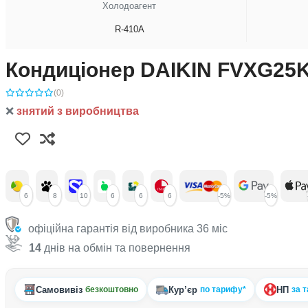
Холодоагент
R-410A
Кондиціонер DAIKIN FVXG25
(0)
❌
знятий з виробництва
6
8
10
6
6
6
-5%
-5%
офіційна гарантія від виробника 36 міс
14
днів на обмін та повернення
Самовивіз
Кур’єр
НП
безкоштовно
по тарифу*
за 