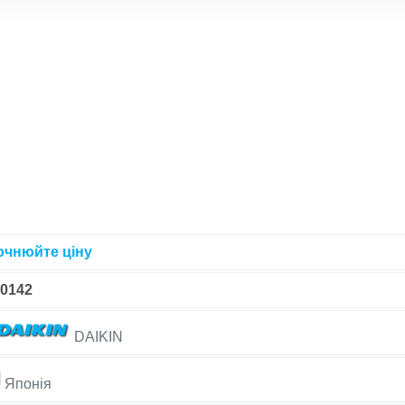
очнюйте ціну
-0142
DAIKIN
Японія