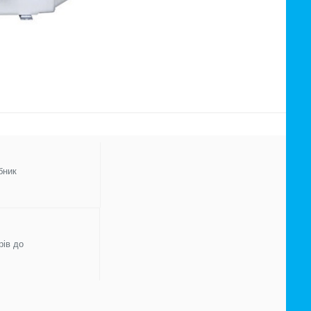
бник
рів до