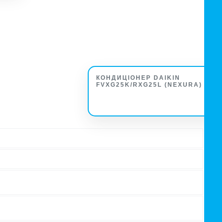
КОНДИЦІОНЕР DAIKIN
FVXG25K/RXG25L (NEXURA)