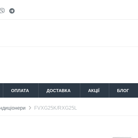
ОПЛАТА
ДОСТАВКА
АКЦІЇ
БЛОГ
ондиціонери
FVXG25K/RXG25L