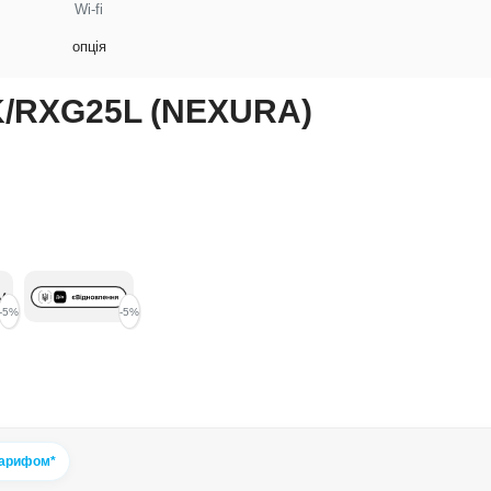
Wi-fi
опція
K/RXG25L (NEXURA)
-5%
-5%
тарифом*