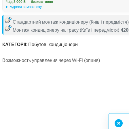
*від 3 000 ₴ — безкоштовно
Адреси самовивозу
Стандартний монтаж кондиціонеру
(Київ і передмістя)
Монтаж кондиціонеру на трасу
(Київ і передмістя)
420
КАТЕГОРІЇ
:
Побутові кондиціонери
Возможность управления через Wi-Fi (опция)