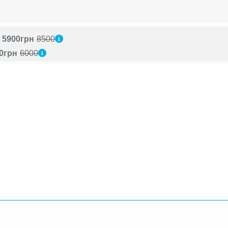
5900грн
8500
0грн
6000