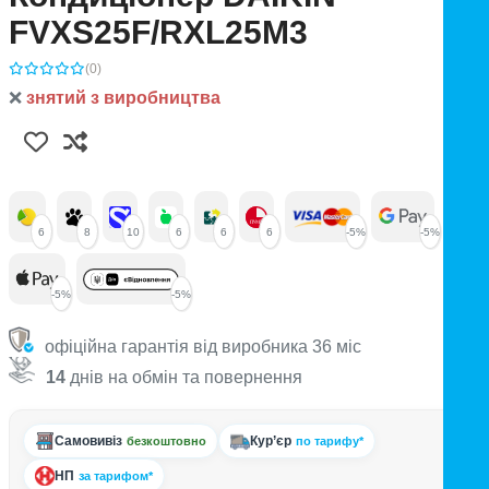
FVXS25F/RXL25M3
(0)
❌
знятий з виробництва
6
8
10
6
6
6
-5%
-5%
-5%
-5%
офіційна гарантія від виробника 36 міс
14
днів на обмін та повернення
Самовивіз
Кур’єр
безкоштовно
по тарифу*
НП
за тарифом*