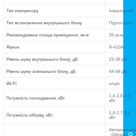
Тип компресору
Інверторний
Тип встановлення внутрішнього блоку
Підлоговий
Рекомендована площа приміщення, кв.м
25 кв.м
Фреон
R-410A
Рівень шуму внутрішнього блоку, дБ
23-38 дБ
Рівень шуму зовнішнього блоку, дБ
44-48 дБ
Wi-Fi
опція
1,4-2,0-4,0
Потужність охолодження, кВт
кВт
1,4-2,7-5,2
Потужність обігріву, кВт
кВт
Автоматични
, Обігрів ,