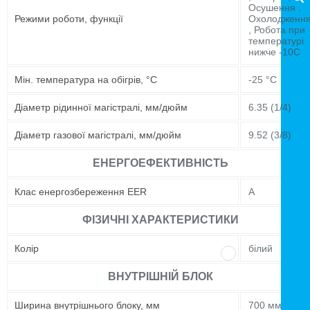
Осушення ,
Режими роботи, функції
Охолодженн
, Робота при
температурі
нижче -10C
Мін. температура на обігрів, °C
-25 °C
Діаметр рідинної магістралі, мм/дюйм
6.35 (1/4)
Діаметр газової магістралі, мм/дюйм
9.52 (3/8)
ЕНЕРГОЕФЕКТИВНІСТЬ
Клас енергозбереження EER
A
ФІЗИЧНІ ХАРАКТЕРИСТИКИ
Колір
білий
ВНУТРІШНІЙ БЛОК
Ширина внутрішнього блоку, мм
700 мм