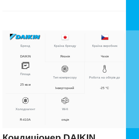
Бренд
Країна бренду
Країна виробник
DAIKIN
Японія
Чехія
Площа
Тип компресору
Робота на обігрів до
25 кв.м
Інверторний
-25 °C
Холодоагент
Wi-fi
R-410A
опція
Кондиціонер DAIKIN