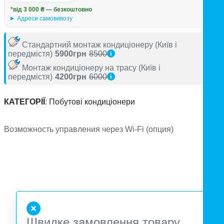
*від 3 000 ₴ — безкоштовно
Адреси самовивозу
Стандартний монтаж кондиціонеру
(Київ і
передмістя)
5900грн
8500
Монтаж кондиціонеру на трасу
(Київ і
передмістя)
4200грн
6000
КАТЕГОРІЇ
:
Побутові кондиціонери
Возможность управления через Wi-Fi (опция)
Швидке замовлення товару