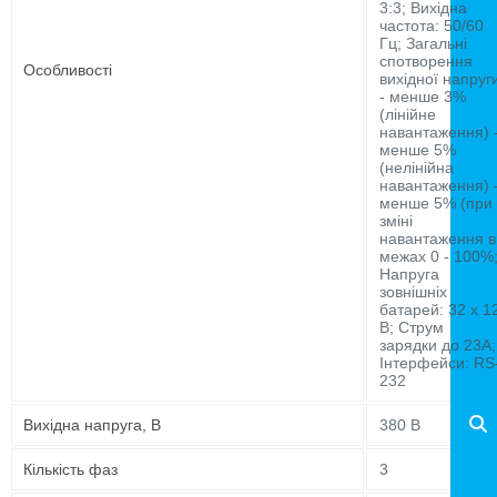
3:3; Вихідна
частота: 50/60
Гц; Загальні
спотворення
Особливості
вихідної напруг
- менше 3%
(лінійне
навантаження) 
менше 5%
(нелінійна
навантаження) 
менше 5% (при
зміні
навантаження в
межах 0 - 100%
Напруга
зовнішніх
батарей: 32 х 1
В; Струм
зарядки до 23А;
Інтерфейси: RS
232
Вихідна напруга, В
380 В
Кількість фаз
3