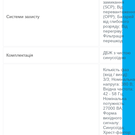
замикання
(SCP); Від
перевантаженн
Системи захисту
(OPP); Батарей
від глибокого
розряду; Від
перегріву;
Фільтрація
перешкод
ДБЖ з чистою
Комплектація
синусоїдою
Кількість фаз
(вхід / вихід):
3/3; Номінальна
напруга: 380 В;
Вхідна частота:
42 - 58 Гц;
Номінальна
потужність:
27000 ВА;
Форма
вихідного
сигналу:
Синусоїда;
Хрест-фактор: