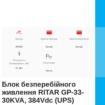
Бренд
Країна бренду
Країна виробник
RITAR
Китай
Китай
Потужність
Синусоїда
безперервна, кВт
27 кВт
Чиста
Блок безперебійного
живлення RITAR GP-33-
30KVA, 384Vdc (UPS)