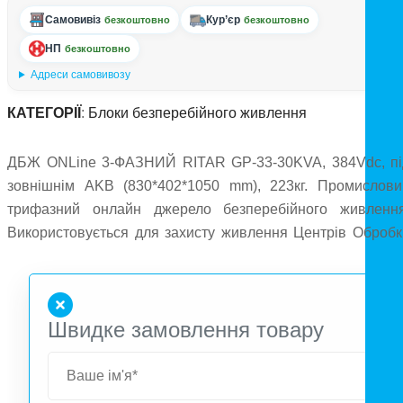
Самовивіз
Кур’єр
безкоштовно
безкоштовно
НП
безкоштовно
Адреси самовивозу
КАТЕГОРІЇ
:
Блоки безперебійного живлення
ДБЖ ONLine 3-ФАЗНИЙ RITAR GP-33-30KVA, 384Vdc, пі
зовнішнім AKB (830*402*1050 mm), 223кг. Промислови
трифазний онлайн джерело безперебійного живлення
Використовується для захисту живлення Центрів Обробк
Даних, файлових серверів і АТС, а також будь-якого іншо
обладнання, що пред`являє підвищені вимоги до якост
мережевого електроживлення. Принцип роботи полягає 
Швидке замовлення товару
подвійному перетворенні (double conversion) струму
Спочатку вхідна змінна напруга перетвориться в постійну
потім назад в змінну напругу за допомогою зворотног
перетворювача (інвертора). При втраті живлення в міські