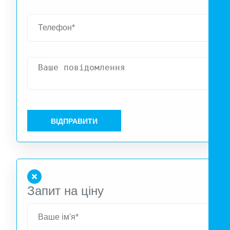
мережі, час перемикання в автономний режим дорівню
нулю. Особливості ONLine ДБЖ RITAR GP-33-30KVA: 
Подвійне перетворення. Завжди на виході чиста синусоїда
• 3-фазний джерело безперебійного живлення, трифазни
вхід, трифазний вихід. • Широкий діапазон вхідної напруги
частоти. • Статичний байпас і ручної байпас в стандартн
комплектації. • Ізолюючий трансформатор в ланцюз
інвертора, що забезпечує гальванічну розв`язку вхідних 
вихідних ланцюгів. • Зовнішні акумуляторні батареї
ВІДПРАВИТИ
потужний зарядний пристрій дозволяють користувачев
реалізувати необхідний час автономної роботи. • Стабіль
робота з будь-якими типами навантаження, в тому числі з
100% незбалансованої навантаженням. • LCD-дисплей 
показаннями параметрів вхідного і вихідного мережі
Запит на ціну
ланцюги статичного байпаса, батарей, навантаження 
мнемосхемою, що відображає режим роботи джерел
безперебійного живлення. • Інтелектуальне управлінн