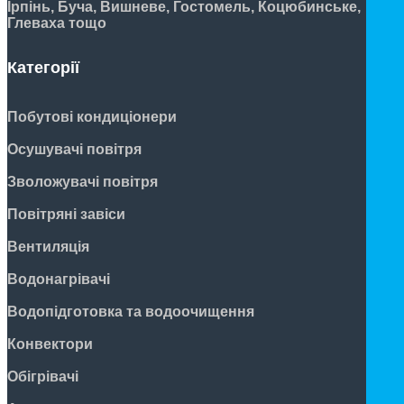
Ірпінь, Буча, Вишневе, Гостомель, Коцюбинське,
Глеваха тощо
Категорії
Побутові кондиціонери
Осушувачі повітря
Зволожувачі повітря
Повітряні завіси
Вентиляція
Водонагрівачі
Водопідготовка та водоочищення
Конвектори
Обігрівачі