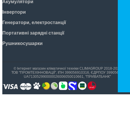
Акумулятори
Інвертори
Генератори, електростанції
Портативні зарядні станції
Рушникосушарки
© Інтернет магазин кліматичної техніки CLIMAGROUP 2018-2026
ТОВ "ПРОМТЕХІННОВАЦІЇ", ІПН 399056910316, ЄДРПОУ 39905699,
UA713052990000026006050010661, "ПРИВАТБАНК"