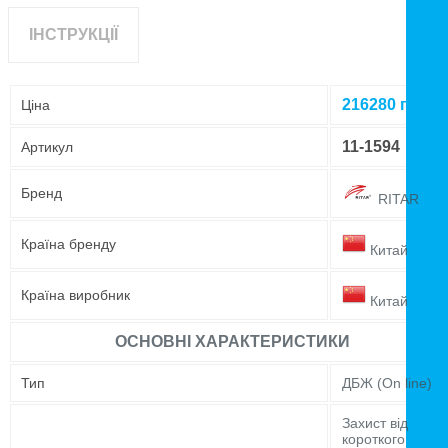
вихідний мережі, температуру, рівень навантаження, ріве
заряду батарей. Робоча температура: 0 - 40 ° С; Вологість:
ІНСТРУКЦІЇ
- 95%; Рівень шуму: <65 дБ на відстані 1.5 м; Колір: Чорн
(Black); Вага: 223 кг; Розміри (ДxШxВ): 830*402*1050 mm
216280
грн
Ціна
11-1594
Артикул
Бренд
RITAR
Країна бренду
Китай
Країна виробник
Китай
ОСНОВНІ ХАРАКТЕРИСТИКИ
Тип
ДБЖ (On line)
Захист від
короткого