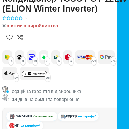
(ELION Winter Inverter)
(0)
❌
знятий з виробництва
10
8
10
6
6
6
-5%
-5%
-5%
-5%
офіційна гарантія від виробника
14
днів на обмін та повернення
Самовивіз
Кур’єр
безкоштовно
по тарифу*
НП
за тарифом*