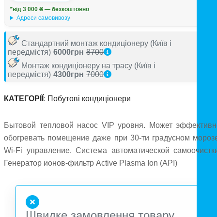
*від 3 000 ₴ — безкоштовно
Адреси самовивозу
Стандартний монтаж кондиціонеру
(Київ і
передмістя)
6000грн
8700
Монтаж кондиціонеру на трасу
(Київ і
передмістя)
4300грн
7000
КАТЕГОРІЇ
:
Побутові кондиціонери
Бытовой тепловой насос VIP уровня. Может эффективн
обогревать помещение даже при 30-ти градусном морозе
Wi-Fi управление. Система автоматической самоочистки
Генератор ионов-фильтр Active Plasma Ion (API)
Швидке замовлення товару