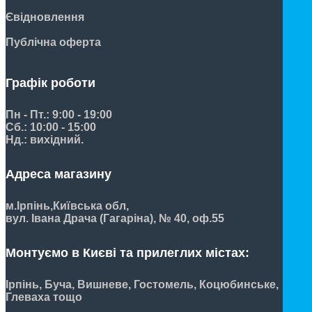
Євідновлення
Публічна оферта
Графік роботи
Пн - Пт.: 9:00 - 19:00
Сб.: 10:00 - 15:00
Нд.: вихідний.
Адреса магазину
м.Ірпінь,
Київська обл,
вул. Івана Драча (Гагаріна), № 40, оф.55
Монтуємо в Києві та прилеглих містах:
Ірпінь, Буча, Вишневе, Гостомель, Коцюбинське,
Глеваха тощо