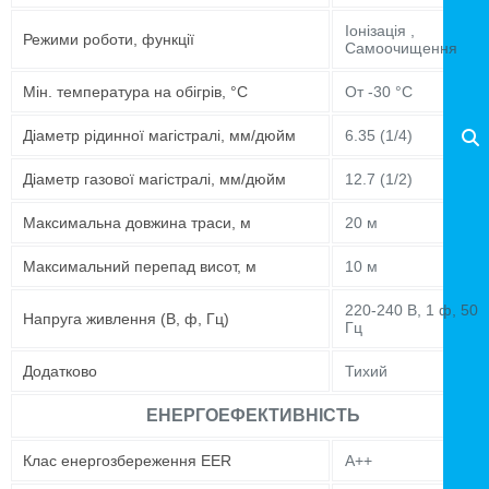
Іонізація ,
Режими роботи, функції
Самоочищення
Мін. температура на обігрів, °C
От -30 °C
Діаметр рідинної магістралі, мм/дюйм
6.35 (1/4)
Діаметр газової магістралі, мм/дюйм
12.7 (1/2)
Максимальна довжина траси, м
20 м
Максимальний перепад висот, м
10 м
220-240 В, 1 ф, 50
Напруга живлення (В, ф, Гц)
Гц
Додатково
Тихий
ЕНЕРГОЕФЕКТИВНІСТЬ
Клас енергозбереження EER
A++