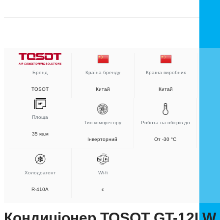
Бренд
Країна бренду
Країна виробник
TOSOT
Китай
Китай
Площа
Тип компресору
Робота на обігрів до
35 кв.м
Інверторний
От -30 °C
Холодоагент
Wi-fi
R-410A
є
Кондиціонер TOSOT GT-12LW