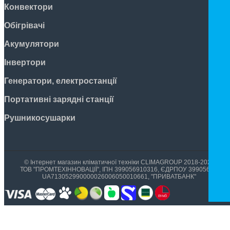
Конвектори
Обігрівачі
Акумулятори
Інвертори
Генератори, електростанції
Портативні зарядні станції
Рушникосушарки
© Інтернет магазин кліматичної техніки CLIMAGROUP 2018-2026
ТОВ "ПРОМТЕХІННОВАЦІЇ", ІПН 399056910316, ЄДРПОУ 39905699,
UA713052990000026006050010661, "ПРИВАТБАНК"