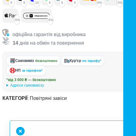
6
8
10
6
6
6
-5%
-5%
-5%
-5%
офіційна гарантія від виробника
14
днів на обмін та повернення
Самовивіз
Кур’єр
безкоштовно
по тарифу*
НП
за тарифом*
*від 3 000 ₴ — безкоштовно
Адреси самовивозу
КАТЕГОРІЇ
:
Повітряні завіси