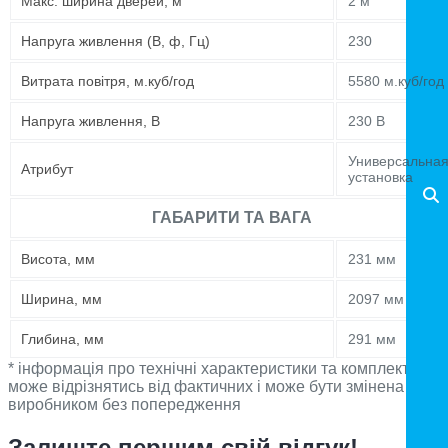
Maкс. ширина дверей, м
2 м
Напруга живлення (В, ф, Гц)
230
Витрата повітря, м.куб/год
5580 м.куб/год
Напруга живлення, В
230 В
Универсальна
Атрибут
установка
ГАБАРИТИ ТА ВАГА
Висота, мм
231 мм
Ширина, мм
2097 мм
Глибина, мм
291 мм
* інформація про технічні характеристики та комплектацію
може відрізнятись від фактичних і може бути змінена
виробником без попередження
Залиште першим свій відгук!