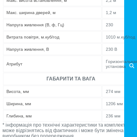
Maкс. висота встановлення, м
2,2 м
Maкс. ширина дверей, м
1,2 м
Напруга живлення (В, ф, Гц)
230
Витрата повітря, м.куб/год
1010 м.куб/год
Напруга живлення, В
230 В
Горизонтальна
Атрибут
установка
ГАБАРИТИ ТА ВАГА
Висота, мм
274 мм
Ширина, мм
1206 мм
Глибина, мм
236 мм
* інформація про технічні характеристики та комплектацію
може відрізнятись від фактичних і може бути змінена
виробником без попередження