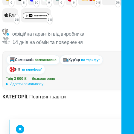
6
8
10
6
6
6
-5%
-5%
-5%
-5%
офіційна гарантія від виробника
14
днів на обмін та повернення
Самовивіз
Кур’єр
безкоштовно
по тарифу*
НП
за тарифом*
*від 3 000 ₴ — безкоштовно
Адреси самовивозу
КАТЕГОРІЇ
:
Повітряні завіси