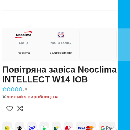
Бренд
Країна бренду
Neoclima
Великобританія
Повітряна завіса Neoclima
INTELLECT W14 IOB
(0)
❌
знятий з виробництва