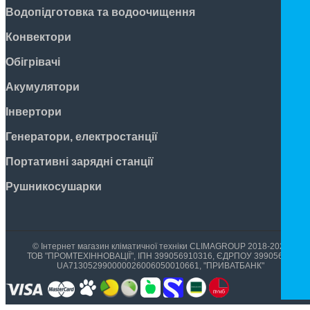
Водопідготовка та водоочищення
Конвектори
Обігрівачі
Акумулятори
Інвертори
Генератори, електростанції
Портативні зарядні станції
Рушникосушарки
© Інтернет магазин кліматичної техніки CLIMAGROUP 2018-2026
ТОВ "ПРОМТЕХІННОВАЦІЇ", ІПН 399056910316, ЄДРПОУ 39905699,
UA713052990000026006050010661, "ПРИВАТБАНК"