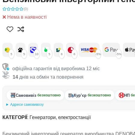
(0)
❌ Нема в наявності
5
5
10
5
6
6
-5%
-5%
офіційна гарантія від виробника 12 міс
14
днів на обмін та повернення
Самовивіз
Кур’єр
НП
безкоштовно
безкоштовно
бе
Адреси самовивозу
КАТЕГОРІЇ
:
Генератори, електростанції
Бензиновий інверторний генератор виробництва DENQBAR 