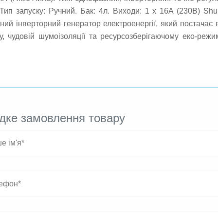
 Тип запуску: Ручний. Бак: 4л. Виходи: 1 х 16A (230В) Shu
ий інверторний генератор електроенергії, який постачає 
ну, чудовій шумоізоляції та ресурсозберігаючому еко-ре
і, на будівництві або як аварійний генератор, коли вам най
дке замовлення товару