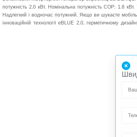
потужність 2.0 кВт. Номінальна потужність COP: 1.8 кВт.
Надлегкий і водночас потужний. Якщо ви шукаєте мобільн
інноваційній технології eBLUE 2.0, герметичному дизай
діяльності. Будь то кемпінг, заходи на відкритому повітр
стане вашим надійним супутником.
Шви