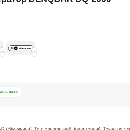
-5%
-5%
зкоштовно
(Німеччина). Тип: однофазний, інверторний. Точне регул