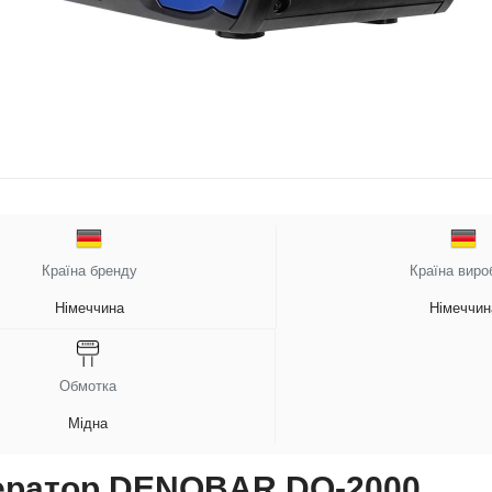
Країна бренду
Країна виро
Німеччина
Німеччин
Обмотка
Мідна
нератор DENQBAR DQ-2000