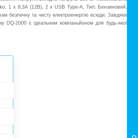
ko, 1 x 8,3A (12В), 2 х USB Type-A, Тип: Бензиновий.
вам безпечну та чисту електроенергію всюди. Завдяки
жиму DQ-2000 є ідеальним компаньйоном для будь-якої
більше потрібна електроенергія. DQ-2000 надихне вас і