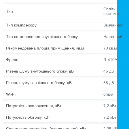
Спліт-
Тип
система
Тип компресору
Звичайний
Тип встановлення внутрішнього блоку
Настінний
Рекомендована площа приміщення, кв.м
70 кв.м
Фреон
R-410A
Рівень шуму внутрішнього блоку, дБ
46 дБ
Рівень шуму зовнішнього блоку, дБ
58 дБ
Wi-Fi
опція
Потужність охолодження, кВт
7,2 кВт
Потужність обігріву, кВт
7,2 кВт
Споживана потужність (охолодження), кВт
2,25 кВт