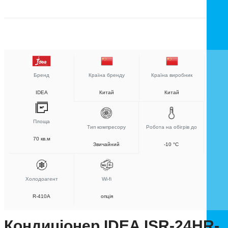
Бренд
Країна бренду
Країна виробник
IDEA
Китай
Китай
Площа
Тип компресору
Робота на обігрів до
70 кв.м
Звичайний
-10 °C
Холодоагент
Wi-fi
R-410A
опція
Кондиціонер IDEA ISR-24HR-