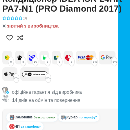
PA7-N1 (PRO Diamond 2017)
(0)
❌
знятий з виробництва
6
8
10
6
6
6
-5%
-5%
-5%
-5%
офіційна гарантія від виробника
14
днів на обмін та повернення
Самовивіз
Кур’єр
безкоштовно
по тарифу*
НП
за тарифом*