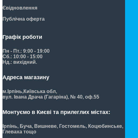
Євідновлення
Публічна оферта
Графік роботи
Пн - Пт.: 9:00 - 19:00
Сб.: 10:00 - 15:00
Нд.: вихідний.
Адреса магазину
м.Ірпінь,
Київська обл,
вул. Івана Драча (Гагаріна), № 40, оф.55
Монтуємо в Києві та прилеглих містах:
Ірпінь, Буча, Вишневе, Гостомель, Коцюбинське,
Глеваха тощо