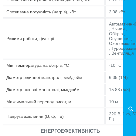
Споживана потужність (нагрів), кВт
2,08 кВт
Автоматични
, Нічний ,
Обігрів ,
Режими роботи, функції
Осушення ,
Охолодженн
, Турборежи
, Вентиляція
Мін. температура на обігрів, °C
-10 °C
Діаметр рідинної магістралі, мм/дюйм
6.35 (1/4)
Діаметр газової магістралі, мм/дюйм
15.88 (5/8)
Максимальний перепад висот, м
10 м
220 В, 1 ф, 5
Напруга живлення (В, ф, Гц)
Гц
ЕНЕРГОЕФЕКТИВНІСТЬ