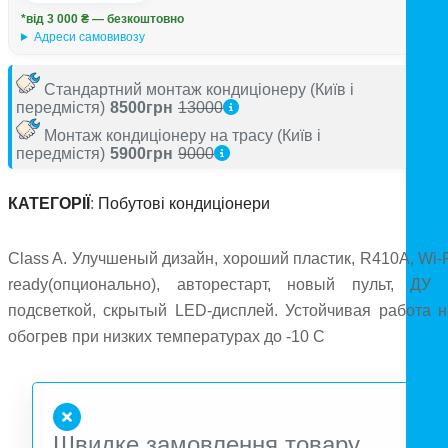
*від 3 000 ₴ — безкоштовно
Адреси самовивозу
Стандартний монтаж кондиціонеру
(Київ і
передмістя)
8500грн
13000
Монтаж кондиціонеру на трасу
(Київ і
передмістя)
5900грн
9000
КАТЕГОРІЇ
:
Побутові кондиціонери
Class A. Улучшеный дизайн, хороший пластик, R410A, Wi-F
ready(опционально), авторестарт, новый пульт, ДУ 
подсветкой, скрытый LED-дисплей. Устойчивая работа н
обогрев при низких температурах до -10 С
Швидке замовлення товару