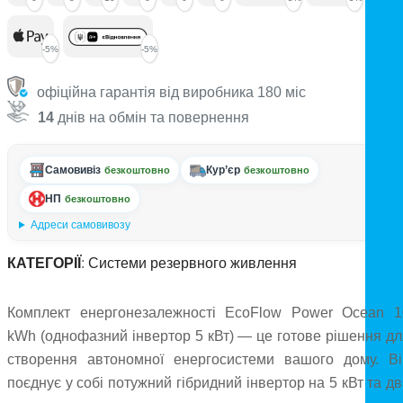
-5%
-5%
офіційна гарантія від виробника 180 міс
14
днів на обмін та повернення
Самовивіз
Кур’єр
безкоштовно
безкоштовно
НП
безкоштовно
Адреси самовивозу
КАТЕГОРІЇ
:
Системи резервного живлення
Комплект енергонезалежності EcoFlow Power Ocean 1
kWh (однофазний інвертор 5 кВт) — це готове рішення дл
створення автономної енергосистеми вашого дому. Ві
поєднує у собі потужний гібридний інвертор на 5 кВт та д