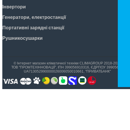
Інвертори
Генератори, електростанції
Портативні зарядні станції
Рушникосушарки
© Інтернет магазин кліматичної техніки CLIMAGROUP 2018-2026
ТОВ "ПРОМТЕХІННОВАЦІЇ", ІПН 399056910316, ЄДРПОУ 39905699,
UA713052990000026006050010661, "ПРИВАТБАНК"