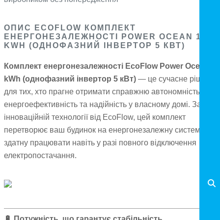
ОПИС ECOFLOW КОМПЛЕКТ
ЕНЕРГОНЕЗАЛЕЖНОСТІ POWER OCEAN 10
KWH (ОДНОФАЗНИЙ ІНВЕРТОР 5 КВТ)
Комплект енергонезалежності EcoFlow Power Ocean 10
kWh (однофазний інвертор 5 кВт)
— це сучасне рішення
для тих, хто прагне отримати справжню автономність,
енергоефективність та надійність у власному домі. Завдяк
інноваційній технології від EcoFlow, цей комплект
перетворює ваш будинок на енергонезалежну систему,
здатну працювати навіть у разі повного відключення
електропостачання.
🔋
Потужність, що гарантує стабільність