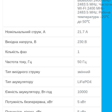
Bluetooth 2400 MHz-
2483.5 MHz; Частота
WI-FI 2400 MHz-
2483.5 MHz; Робоча
температура –20℃
до 50℃
Номільнальний струм, А
21.7 А
Вихідна напруга, В
230 В
Кількість фаз
1
Частота току, Гц
50 Гц
Тип вихідного струму
змінний
Тип акумулятору
LiFePO4
Ємність акумулятору, Вт-год
10000
Потужність безперервна, кВт
5 кВт
Потужність пікова, кВт
5 кВт