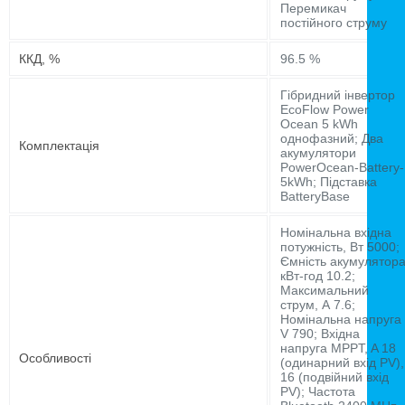
Перемикач
постійного струму
ККД, %
96.5 %
Гібридний інвертор
EcoFlow Power
Ocean 5 kWh
однофазний; Два
Комплектація
акумулятори
PowerOcean-Battery-
5kWh; Підставка
BatteryBase
Номінальна вхідна
потужність, Вт 5000;
Ємність акумулятор
кВт-год 10.2;
Максимальний
струм, А 7.6;
Номінальна напруга
V 790; Вхідна
напруга MPPT, A 18
Особливості
(одинарний вхід PV),
16 (подвійний вхід
PV); Частота