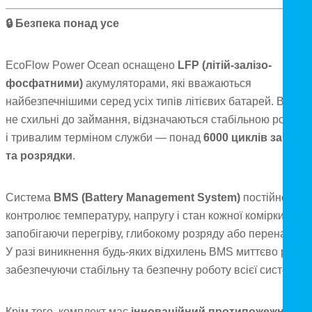
🔒
Безпека понад усе
EcoFlow Power Ocean оснащено
LFP (літій-залізо-
фосфатними)
акумуляторами, які вважаються
найбезпечнішими серед усіх типів літієвих батарей. Вони
не схильні до займання, відзначаються стабільною робото
і тривалим терміном служби — понад
6000 циклів зарядк
та розрядки
.
Система
BMS (Battery Management System)
постійно
контролює температуру, напругу і стан кожної комірки,
запобігаючи перегріву, глибокому розряду або перенапрузі
У разі виникнення будь-яких відхилень BMS миттєво реагу
забезпечуючи стабільну та безпечну роботу всієї системи.
Крім того, комплект має
інноваційний протипожежний