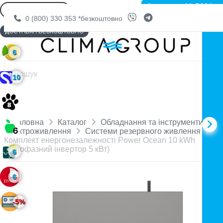
Артикул: 11-5301
0 (800) 330 353
*безкоштовно
ДОСТАВКА БЕЗКОШТОВНО
6
10
Головна
Каталог
Обладнання та інструменти
Електроживлення
Системи резервного живлення
Комплект енергонезалежності Power Ocean 10 kWh
(однофазний інвертор 5 кВт)
6
6
-5%