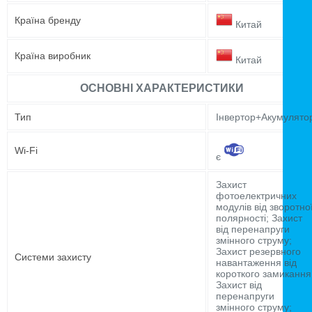
Країна бренду
Китай
Країна виробник
Китай
ОСНОВНІ ХАРАКТЕРИСТИКИ
Тип
Інвертор+Акумулято
Wi-Fi
є
Захист
фотоелектричних
модулів від зворотно
полярності; Захист
від перенапруги
змінного струму;
Захист резервного
Системи захисту
навантаження від
короткого замикання
Захист від
перенапруги
змінного струму;