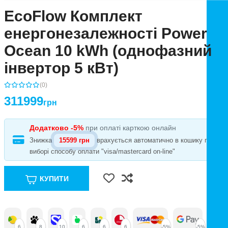
EcoFlow Комплект
енергонезалежності Power
Ocean 10 kWh (однофазний
інвертор 5 кВт)
(0)
311999
грн
Додатково -5%
при оплаті карткою онлайн
Знижка
15599 грн
врахується автоматично в кошику при
виборі способу оплати "visa/mastercard on-line"
КУПИТИ
6
8
10
6
6
6
-5%
-5%