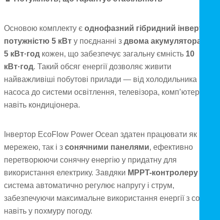
Основою комплекту є
однофазний гібридний інвертор
потужністю 5 кВт
у поєднанні з
двома акумуляторами п
5 кВт·год
кожен, що забезпечує загальну ємність
10
кВт·год
. Такий обсяг енергії дозволяє живити
найважливіші побутові прилади — від холодильника і
насоса до системи освітлення, телевізора, комп’ютерів і
навіть кондиціонера.
Інвертор EcoFlow Power Ocean здатен працювати як із
мережею, так і з
сонячними панелями
, ефективно
перетворюючи сонячну енергію у придатну для
використання електрику. Завдяки
MPPT-контролеру
система автоматично регулює напругу і струм,
забезпечуючи максимальне використання енергії з сонця
навіть у похмуру погоду.