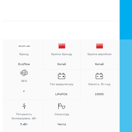
Бренд
Країна бренду
Країна виробник
EcoFlow
Китай
Китай
Wi-fi
Тип акумулятору
Ємність, Вт-год
є
LiFePO4
10000
Потужність
Синусоїда
безперервна, кВт
5 кВт
Чиста