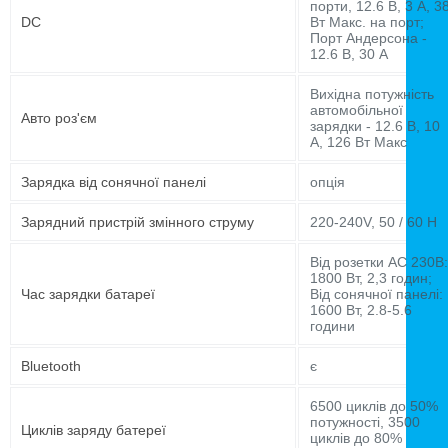
порти, 12.6 В, 3 А, 3
DC
Вт Макс. на порт;
Порт Андерсона -
12.6 В, 30 А
Вихідна потужність
автомобільної
Авто роз'єм
зарядки - 12.6 В, 10
А, 126 Вт Макс
Зарядка від сонячної панелі
опція
Зарядний пристрій змінного струму
220-240V, 50 / 60 H
Від розетки AC 230В:
1800 Вт, 2,3 годин;
Час зарядки батареї
Від сонячної панелі:
1600 Вт, 2.8-5.6
години
Bluetooth
є
6500 циклів до 50%
потужності, 3500
Циклів заряду батереї
циклів до 80%