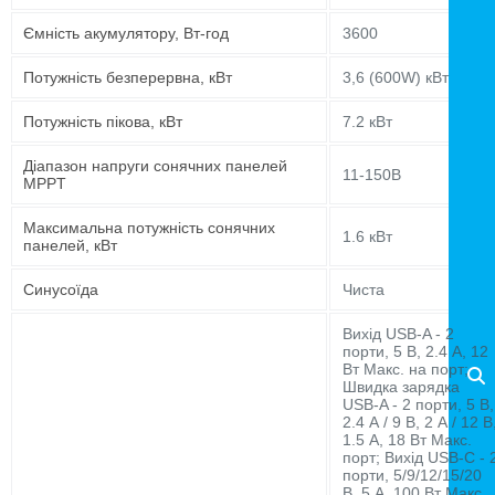
Ємність акумулятору, Вт-год
3600
Потужність безперервна, кВт
3,6 (600W) кВт
Потужність пікова, кВт
7.2 кВт
Діапазон напруги сонячних панелей
11-150В
MPPT
Максимальна потужність сонячних
1.6 кВт
панелей, кВт
Синусоїда
Чиста
Вихід USB-A - 2
порти, 5 В, 2.4 А, 12
Вт Макс. на порт;
Швидка зарядка
USB-A - 2 порти, 5 В,
2.4 А / 9 В, 2 А / 12 В
1.5 А, 18 Вт Макс.
порт; Вихід USB-C - 
порти, 5/9/12/15/20
В, 5 А, 100 Вт Макс.