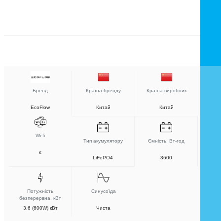
Бренд
Країна бренду
Країна виробник
EcoFlow
Китай
Китай
Wi-fi
Тип акумулятору
Ємність, Вт-год
є
LiFePO4
3600
Потужність
Синусоїда
безперервна, кВт
3,6 (600W) кВт
Чиста