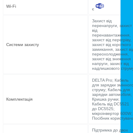
Wi-Fi
є
Захист від
перенапруги, захист
від
перенавантаження,
захист від перегріву,
Системи захисту
захист від короткого
замикання, захист ві
переохолодження,
захист від зниження
напруги, захист від
надлишкового струм
DELTA Pro; Кабель
для зарядки змінног
струму; Кабель для
зарядки автомобіля;
Комплектація
Кришка ручки;
Кабель від DC5521
до DC5525;
мікроінвертор 600W;
Посібник користувач
Підтримка до двох