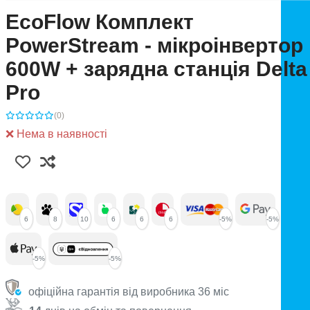
EcoFlow Комплект
PowerStream - мікроінвертор
600W + зарядна станція Delta
Pro
(0)
❌ Нема в наявності
6
8
10
6
6
6
-5%
-5%
-5%
-5%
офіційна гарантія від виробника 36 міс