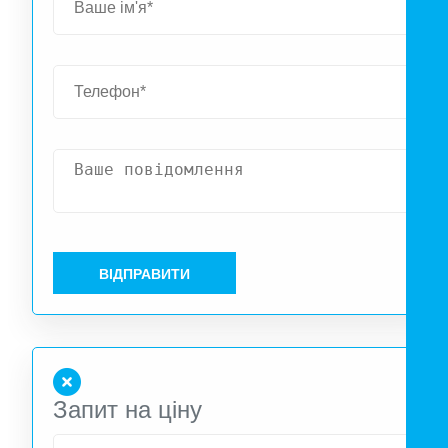
струму для живлення приладів у реальному часі. Зарядн
станція Delta Pro з ємністю 360 Вт·год (розширюється до 
кВт·год). Можливість зберігати надлишок сонячної енергі
вдень і використовувати його вночі. Моніторинг т
управління через мобільний додаток EcoFlow App
Підтримка роботи з розумними розетками EcoFlow Smar
Plug для оптимального розподілу енергії. Прост
підключення без свердління завдяки суперплоском
кабелю. Комплект ідеально підходить для дому, офісу аб
дачі, дозволяючи використовувати до 1039 кВт·год енергі
на рік та знижувати залежність від електромережі.
ВІДПРАВИТИ
Запит на ціну