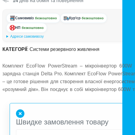
14
днів на обмін та повернення
Самовивіз
Кур’єр
безкоштовно
безкоштовно
НП
безкоштовно
Адреси самовивозу
КАТЕГОРІЇ
:
Системи резервного живлення
Комплект EcoFlow PowerStream – мікроінвертор 600W 
зарядна станція Delta Pro. Комплект EcoFlow PowerStrea
– це готове рішення для створення власної енергосистем
«розумний дім». Він поєднує в собі мікроінвертор 600W т
портативну зарядну станцію EcoFlow Delta Pro, щ
дозволяє ефективно використовувати сонячну енергі
вдень і вночі, зменшуючи рахунки за електроенергію т
Швидке замовлення товару
забезпечуючи енергетичну незалежність. 🔹 Основн
характеристики: Мікроінвертор 600W з виходом змінног