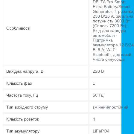
DELTA Pro Smart
Extra Battery/Smart
Generator; 4 розетки
230 В/16 А, загальна
потужність 3600 Вт
(Сплеск 7200 Вт);
Особливості
Вхід для зарядки
автомобіля -
Підтримка
акумулятора 12 В/24
В, 8 А; Wi-Fi,
Bluetooth, дротовий;
Чиста синусоїда
Вихідна напруга, В
220 В
Кількість фаз
1
Частота току, Гц
50 Гц
Тип вихідного струму
змінний/постійний
Кількість розеток
4
Тип акумулятору
LiFePO4