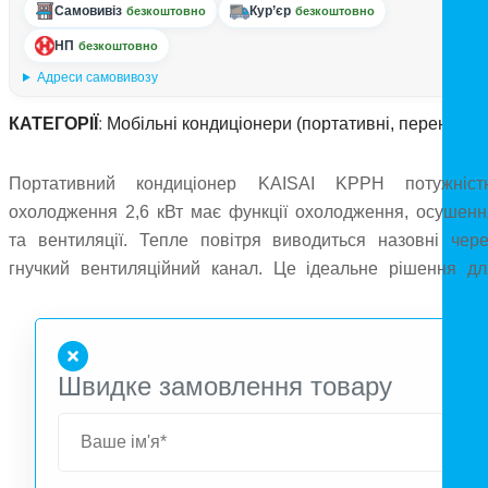
Самовивіз
Кур’єр
безкоштовно
безкоштовно
НП
безкоштовно
Адреси самовивозу
КАТЕГОРІЇ
:
Мобільні кондиціонери (портативні, переносні)
Портативний кондиціонер KAISAI KPPH потужніст
охолодження 2,6 кВт має функції охолодження, осушенн
та вентиляції. Тепле повітря виводиться назовні чере
гнучкий вентиляційний канал. Це ідеальне рішення дл
приміщень з невеликим тепловим навантаженням, площе
приблизно до 20 м2. Для безпеки користувача використан
герметичний металевий корпус електричного блоку дл
Швидке замовлення товару
запобігання пожежі в разі короткого замикання
Характеристика: Режими роботи: авто, охолодження
осушення, вентиляція; Таймер; Автоматичний перезапуск
Простий монтаж; Пульт дистанційного управління