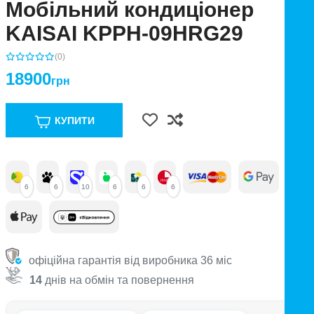
Мобільний кондиціонер
KAISAI KPPH-09HRG29
(0)
18900
грн
КУПИТИ
6
6
10
6
6
6
офіційна гарантія від виробника 36 міс
14
днів на обмін та повернення