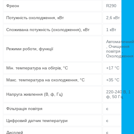
Фреон
R290
Потужність охолодження, кВт
2,6 кВт
Споживана потужність (охолодження), кВт
1 кВт
Автоматичний
, Очищення
Режими роботи, функції
повітря ,
Охолодження
Мін. температура на обігрів, °C
+17 °C
Макс. температура на охолодження, °C
+35 °C
220-240 В, 1
Напруга живлення (В, ф, Гц)
ф, 50 Гц
Фільтрація повітря
є
Цифровий датчик температури
є
Дисплей
є