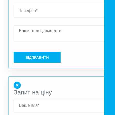
Світлодіодний дисплей; Міцні колеса. Технічні дані
Номінальна потужність охолодження: 2,6 кВт. Кла
енергоспоживання: A. Споживана потужність: 1000 Вт. Ваг
нетто: 25,3 кг. Розміри нетто: 355/703/345 мм. Площ
обслуговування: до 20 кв. м
ВІДПРАВИТИ
Запит на ціну