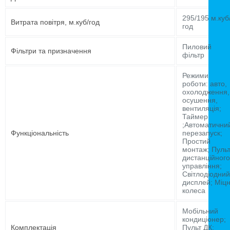
295/195 м.куб
Витрата повітря, м.куб/год
год
Пиловий
Фільтри та призначення
фільтр
Режими
роботи: авто,
охолодження,
осушення,
вентиляція;
Таймер
;Автоматични
Функціональність
перезапуск;
Простий
монтаж; Пуль
дистанційного
управління;
Світлодіодний
дисплей; Міцн
колеса
Мобільний
кондиціонер;
Комплектація
Пульт ДК;