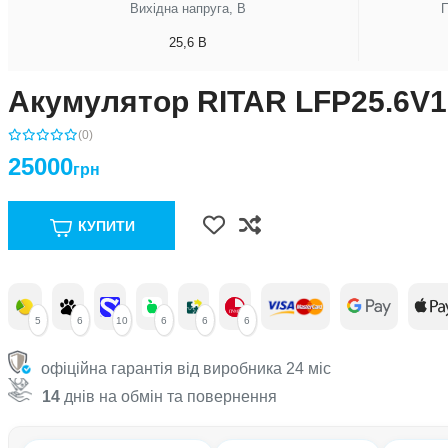
Вихідна напруга, В
П
25,6 В
Акумулятор RITAR LFP25.6V1
(0)
25000
грн
КУПИТИ
5
6
10
6
6
6
офіційна гарантія від виробника 24 міс
14
днів на обмін та повернення