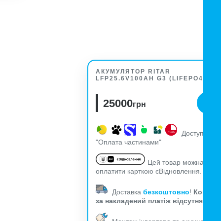
АКУМУЛЯТОР RITAR
LFP25.6V100AH G3 (LIFEPO4)
25000
грн
Доступна
"Оплата частинами"
Цей товар можна
оплатити карткою єВідновлення.
Доставка
безкоштовно
!
Комісія
за накладений платіж відсутня!