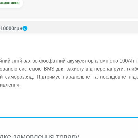
зкоштовно
10000грн
ний літій-залізо-фосфатний акумулятор із ємністю 100Ah і
грованою системою BMS для захисту від перенапруги, глибо
ий саморозряд. Підтримує паралельне та послідовне під
живлення.
дке замовлення товару