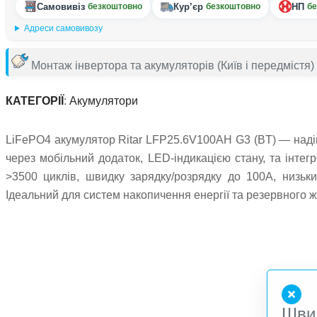
Самовивіз
Кур’єр
НП
безкоштовно
безкоштовно
бе
Адреси самовивозу
Монтаж інвертора та акумуляторів
(Київ і передмістя)
КАТЕГОРІЇ
:
Акумулятори
LiFePO4 акумулятор Ritar LFP25.6V100AH G3 (BT) — надій
через мобільний додаток, LED-індикацією стану, та інте
>3500 циклів, швидку зарядку/розрядку до 100А, низьк
Ідеальний для систем накопичення енергії та резервного 
Шви