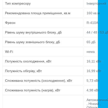
Тип компресору
Інверторний
Рекомендована площа приміщення, кв.м
160 кв.м
Фреон
R-410A
Рівень шуму внутрішнього блоку, дБ
44 / 48 / 53 д
Рівень шуму зовнішнього блоку, дБ
65 дБ
Wi-Fi
нема
Потужність охолодження, кВт
16,11 кВт
Потужність обігріву, кВт
16,99 кВт
Споживана потужність (охолодження), кВт
5,73 кВт
Споживана потужність (нагрів), кВт
4,98 кВт
Автоматични
, Нічний ,
Обігрів ,