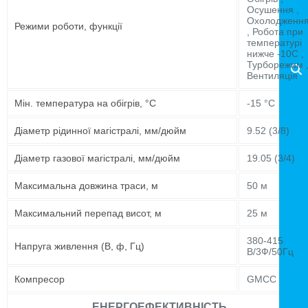
Осушення ,
Охолодженн
Режими роботи, функції
, Робота при
температурі
нижче -10C ,
Турборежим 
Вентиляція
Мін. температура на обігрів, °C
-15 °C
Діаметр рідинної магістралі, мм/дюйм
9.52 (3/8)
Діаметр газової магістралі, мм/дюйм
19.05 (3/4)
Максимальна довжина траси, м
50 м
Максимальний перепад висот, м
25 м
380-415
Напруга живлення (В, ф, Гц)
В/3Ф/50Гц
Компресор
GMCC
ЕНЕРГОЕФЕКТИВНІСТЬ