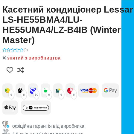
Касетний кондиціонер Lessar
LS-HE55BMA4/LU-
HE55UMA4/LZ-B4IB (Winter
Master)
(0)
❌
знятий з виробництва
6
8
10
6
6
6
офіційна гарантія від виробника