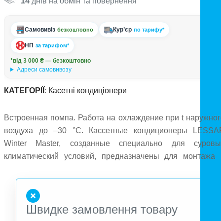
14
днів на обмін та повернення
Самовивіз
Кур’єр
безкоштовно
по тарифу*
НП
за тарифом*
*від 3 000 ₴ — безкоштовно
Адреси самовивозу
КАТЕГОРІЇ
:
Касетні кондиціонери
Встроенная помпа. Работа на охлаждение при t наружног
воздуха до –30 °C. Кассетные кондиционеры LESSA
Winter Master, созданные специально для суровы
климатический условий, предназначены для монтажа 
помещениях с подвесными потолками и имею
управляемые жалюзи, обеспечивающие оптимальн
комфортное воздухораспределение. Кондиционеры 
Швидке замовлення товару
раздачей воздуха по семи направлениям оптимальн
подходят для использования в помещениях общественног