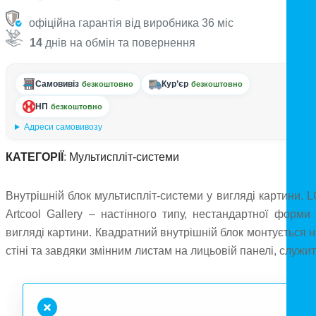
офіційна гарантія від виробника 36 міс
14
днів на обмін та повернення
Самовивіз
Кур’єр
безкоштовно
безкоштовно
НП
безкоштовно
Адреси самовивозу
КАТЕГОРІЇ
:
Мультиспліт-системи
Внутрішній блок мультиспліт-системи у вигляді картини. 
Artcool Gallery – настінного типу, нестандартної форми 
вигляді картини. Квадратний внутрішній блок монтується 
стіні та завдяки змінним листам на лицьовій панелі, служи
як кондиціонер та стильний предмет інтер'єру, можн
вставити будь-який малюнок, картину чи фотографію. Забі
повітря здійснюється з верхньої частини, а подача з боків 