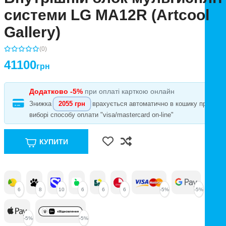
системи LG MA12R (Artcool
Gallery)
(0)
41100
грн
Додатково -5%
при оплаті карткою онлайн
Знижка
2055 грн
врахується автоматично в кошику при
виборі способу оплати "visa/mastercard on-line"
КУПИТИ
6
8
10
6
6
6
-5%
-5%
-5%
-5%