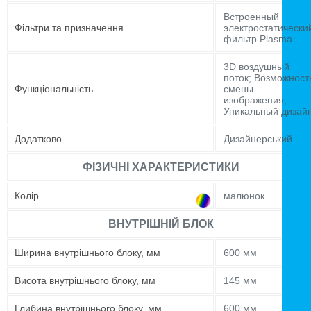
Встроенный
Фільтри та призначення
электростатически
фильтр Plasma
3D воздушный
поток; Возможност
Функціональність
смены
изображения;
Уникальный дизай
Додатково
Дизайнерський
ФІЗИЧНІ ХАРАКТЕРИСТИКИ
Колір
малюнок
ВНУТРІШНІЙ БЛОК
Ширина внутрішнього блоку, мм
600 мм
Висота внутрішнього блоку, мм
145 мм
Глибина внутрішнього блоку, мм
600 мм