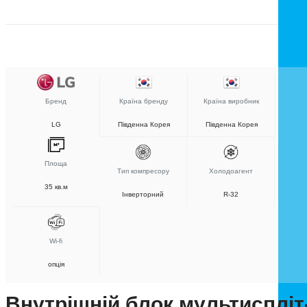
Бренд
Країна бренду
Країна виробник
LG
Південна Корея
Південна Корея
Площа
Тип компресору
Холодоагент
35 кв.м
Інверторний
R-32
Wi-fi
опція
Внутрішній блок мультиспліт