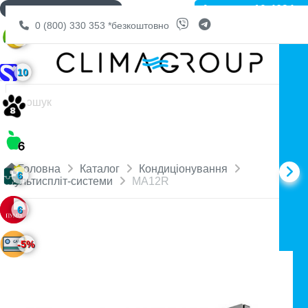
Артикул: 10-4634
ДОСТАВКА БЕЗКОШТОВНО
0 (800) 330 353
*безкоштовно
6
10
Головна
Каталог
Кондиціонування
6
Мультиспліт-системи
MA12R
6
-5%