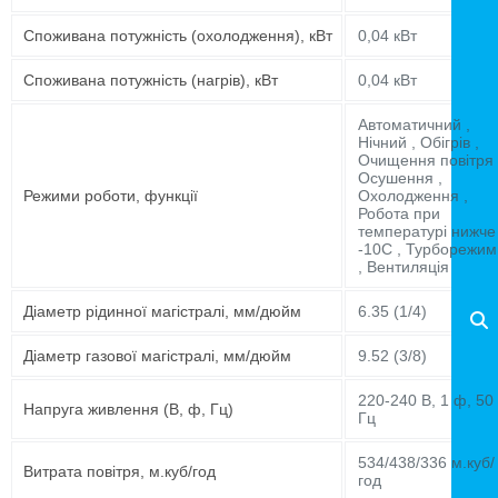
Споживана потужність (охолодження), кВт
0,04 кВт
Споживана потужність (нагрів), кВт
0,04 кВт
Автоматичний ,
Нічний , Обігрів ,
Очищення повітря 
Осушення ,
Режими роботи, функції
Охолодження ,
Робота при
температурі нижче
-10C , Турборежим
, Вентиляція
Діаметр рідинної магістралі, мм/дюйм
6.35 (1/4)
Діаметр газової магістралі, мм/дюйм
9.52 (3/8)
220-240 В, 1 ф, 50
Напруга живлення (В, ф, Гц)
Гц
534/438/336 м.куб/
Витрата повітря, м.куб/год
год