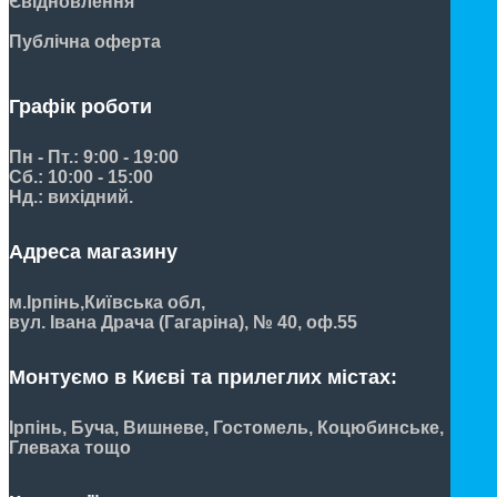
Євідновлення
Публічна оферта
Графік роботи
Пн - Пт.: 9:00 - 19:00
Сб.: 10:00 - 15:00
Нд.: вихідний.
Адреса магазину
м.Ірпінь,
Київська обл,
вул. Івана Драча (Гагаріна), № 40, оф.55
Монтуємо в Києві та прилеглих містах:
Ірпінь, Буча, Вишневе, Гостомель, Коцюбинське,
Глеваха тощо