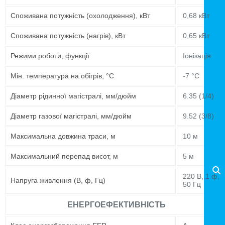
Споживана потужність (охолодження), кВт
0,68 кВт
Споживана потужність (нагрів), кВт
0,65 кВт
Режими роботи, функції
Іонізація
Мін. температура на обігрів, °C
-7 °C
Діаметр рідинної магістралі, мм/дюйм
6.35 (1/4)
Діаметр газової магістралі, мм/дюйм
9.52 (3/8)
Максимальна довжина траси, м
10 м
Максимальний перепад висот, м
5 м
220 В, 1 ф,
Напруга живлення (В, ф, Гц)
50 Гц
ЕНЕРГОЕФЕКТИВНІСТЬ