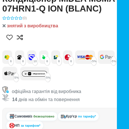
07HRN1-Q ION (BLANC)
(0)
❌
знятий з виробництва
6
8
10
6
6
6
-5%
-5%
-5%
-5%
офіційна гарантія від виробника
14
днів на обмін та повернення
Самовивіз
Кур’єр
безкоштовно
по тарифу*
НП
за тарифом*