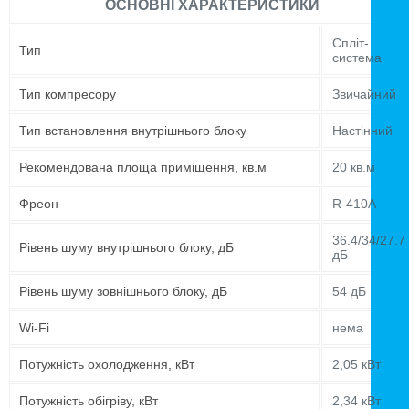
ОСНОВНІ ХАРАКТЕРИСТИКИ
Спліт-
Тип
система
Тип компресору
Звичайний
Тип встановлення внутрішнього блоку
Настінний
Рекомендована площа приміщення, кв.м
20 кв.м
Фреон
R-410A
36.4/34/27.7
Рівень шуму внутрішнього блоку, дБ
дБ
Рівень шуму зовнішнього блоку, дБ
54 дБ
Wi-Fi
нема
Потужність охолодження, кВт
2,05 кВт
Потужність обігріву, кВт
2,34 кВт