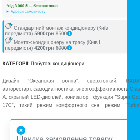
*від 3 000 ₴ — безкоштовно
Адреси самовивозу
Стандартний монтаж кондиціонеру
(Київ і
передмістя)
5900грн
8500
Монтаж кондиціонеру на трасу
(Київ і
передмістя)
4200грн
6000
КАТЕГОРІЇ
:
Побутові кондиціонери
Дизайн "Океанская волна", сверхтонкий, R410A
авторестарт, самодиагностика, энергоэффективность Clas
A, скрытый LED-дисплей, ионизатор , функция "Super Coo
17C", тихий режим комфортного сна, режим "Turbo"
гидрофильное покрытие теплообменника , фильтры "Hig
Density" и "Cold Catalist", режим ПДУ "Favorite mode"
Эффективный, охватывающий "Wide" воздушный поток
Швидке замовлення товару